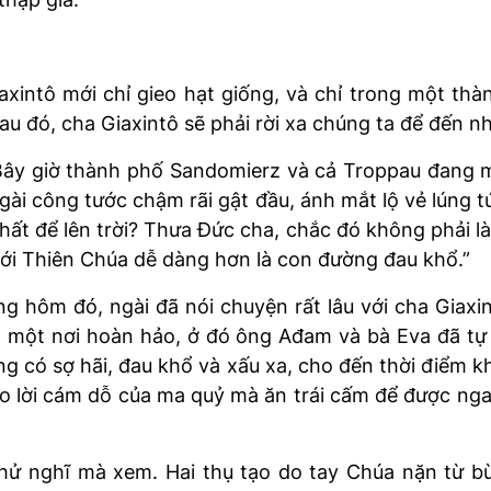
xintô mới chỉ gieo hạt giống, và chỉ trong một thà
au đó, cha Giaxintô sẽ phải rời xa chúng ta để đến 
 Bây giờ thành phố Sandomierz và cả Troppau đang m
 Ngài công tước chậm rãi gật đầu, ánh mắt lộ vẻ lúng t
ất để lên trời? Thưa Đức cha, chắc đó không phải là 
ới Thiên Chúa dễ dàng hơn là con đường đau khổ.”
 hôm đó, ngài đã nói chuyện rất lâu với cha Giaxint
, một nơi hoàn hảo, ở đó ông Ađam và bà Eva đã tự
có sợ hãi, đau khổ và xấu xa, cho đến thời điểm khủn
eo lời cám dỗ của ma quỷ mà ăn trái cấm để được ng
 thử nghĩ mà xem. Hai thụ tạo do tay Chúa nặn từ b