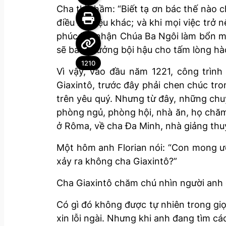
Cha thì thầm: “Biết tạ ơn bác thế nào 
điều kỳ diệu khác; và khi mọi việc trở 
phúc khi nhận Chúa Ba Ngôi làm bổn mạ
sẽ ban thưởng bội hậu cho tấm lòng hào
1210
Vì vậy, vào đầu năm 1221, công trình
Giaxintô, trước đây phải chen chúc tro
trên yêu quý. Nhưng từ đây, những chu
phòng ngủ, phòng hội, nhà ăn, họ chăm c
ở Rôma, về cha Đa Minh, nhà giảng thu
Một hôm anh Florian nói: “Con mong ướ
xảy ra không cha Giaxintô?”
Cha Giaxintô chăm chú nhìn người anh e
Có gì đó không được tự nhiên trong giọn
xin lỗi ngài. Nhưng khi anh đang tìm c