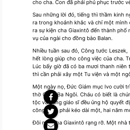
cho cha. Con đã phải phủ phục trước vẻ
Sau những lời đó, tiếng thì thầm kinh 
ra trong khoảnh khắc và chỉ một mình
ra sự kiện cha Giaxintô đến thành phố 
vụ của ngài cho đồng bào Balan.
Nhiều tuần sau đó, Công tước Leszek, 
hết lòng giúp cho công việc của cha. 
Lúc bấy giờ đã có ba mươi thanh niên 
thì cần phải xây một Tu viện và một ng
Một ngày nọ, Đức Giám mục Ivo cười trì
thờ Chúa Ba Ngôi. Cháu có biết là chú
tộc và hàng giáo sĩ đều ủng hộ quyết đị
công trình phải kéo dài một, hai năm 
Đôi mắt cha Giaxintô rạng rỡ. Một nhà 