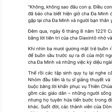
“Không, không sao đâu con ạ. Điều con 
đã báo cha biết hiện giờ cha Đa Minh đ
gặp lại cha Đa Minh và người bạn thân 
Đêm qua, ngày 6 tháng 8 năm 1221! Các
bằng lời tiên tri của cha Giaxintô nhờ v
Khi nhìn ba mươi gương mặt trẻ buồn rầ
để buồn sầu trước sự ra đi của một ng
cha Đa Minh và những việc kỳ diệu ngà
Thế rồi các tập sinh quy tụ lại nghe 
Nhóm đầu tiên là tu sĩ giảng thuyết và 
buộc bằng lời khấn phục vụ Thiên Ch
gồm các giáo dân – những người sống 
nhưng họ tuyên hứa tiến bước trong đ
khác. Suốt đời, các thành viên của Dòng