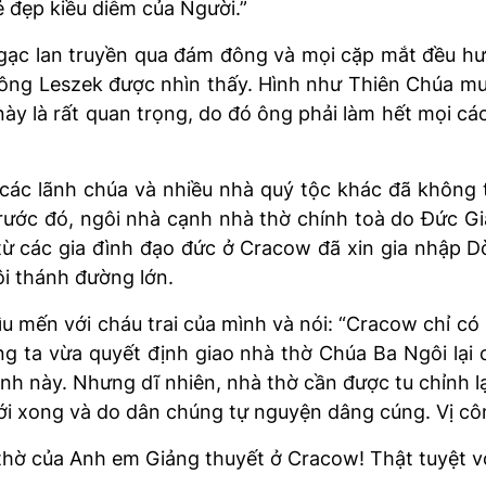
 đẹp kiều diễm của Người.”
ngạc lan truyền qua đám đông và mọi cặp mắt đều hư
 ông Leszek được nhìn thấy. Hình như Thiên Chúa 
này là rất quan trọng, do đó ông phải làm hết mọi cá
các lãnh chúa và nhiều nhà quý tộc khác đã không t
Trước đó, ngôi nhà cạnh nhà thờ chính toà do Đức G
từ các gia đình đạo đức ở Cracow đã xin gia nhập Dò
ôi thánh đường lớn.
u mến với cháu trai của mình và nói: “Cracow chỉ có 
ng ta vừa quyết định giao nhà thờ Chúa Ba Ngôi lại 
nh này. Nhưng dĩ nhiên, nhà thờ cần được tu chỉnh lạ
mới xong và do dân chúng tự nguyện dâng cúng. Vị cô
thờ của Anh em Giảng thuyết ở Cracow! Thật tuyệt vờ