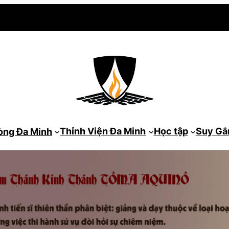
Thỉnh Viện Đa Minh
Học tập
Suy G
òng Đa Minh