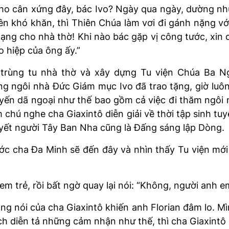
cho cân xứng đây, bác Ivo? Ngày qua ngày, dường nh
nên khó khăn, thì Thiên Chúa làm vơi đi gánh nặng vớ
ng cho nhà thờ! Khi nào bác gặp vị công tước, xin 
 hiệp của ông ấy.”
 trùng tu nhà thờ và xây dựng Tu viện Chúa Ba Ng
ng ngôi nhà Đức Giám mục Ivo đã trao tặng, giờ luôn
yến dã ngoại như thế bao gồm cả việc đi thăm ngôi n
hú nghe cha Giaxintô diễn giải về thời tập sinh tuyệ
yết người Tây Ban Nha cũng là Đấng sáng lập Dòng.
c cha Đa Minh sẽ đến đây và nhìn thấy Tu viện mới c
m trẻ, rồi bất ngờ quay lại nói: “Không, người anh 
g nói của cha Giaxintô khiến anh Florian đâm lo. Mìn
ách diễn tả những cảm nhận như thế, thì cha Giaxintô