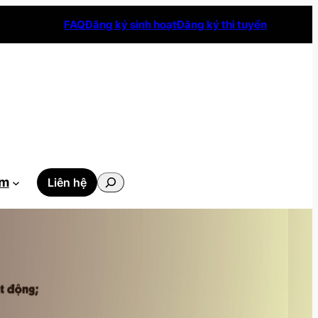
FAQ
Đăng ký sinh hoạt
Đăng ký thi tuyển
Tìm
ẫm
Liên hệ
kiếm