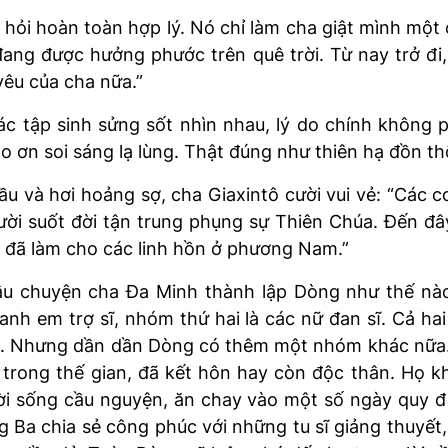
hỏi hoàn toàn hợp lý. Nó chỉ làm cha giật mình một
ang được hưởng phước trên quê trời. Từ nay trở đi,
yêu của cha nữa.”
 tập sinh sửng sốt nhìn nhau, lý do chính không p
ào ơn soi sáng lạ lùng. Thật đúng như thiên hạ đồn th
u và hơi hoảng sợ, cha Giaxintô cười vui vẻ: “Các 
ười suốt đời tận trung phụng sự Thiên Chúa. Đến đ
i đã làm cho các linh hồn ở phương Nam.”
câu chuyện cha Đa Minh thành lập Dòng như thế nào
anh em trợ sĩ, nhóm thứ hai là các nữ đan sĩ. Cả hai
úa. Nhưng dần dần Dòng có thêm một nhóm khác nữa
trong thế gian, đã kết hôn hay còn độc thân. Họ kh
ời sống cầu nguyện, ăn chay vào một số ngày quy 
 Ba chia sẻ công phúc với những tu sĩ giảng thuyết, 