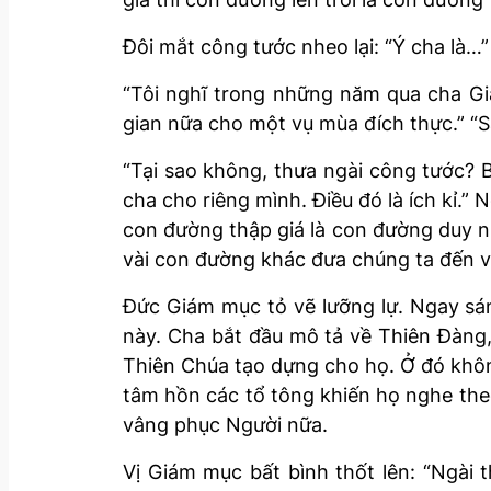
Đôi mắt công tước nheo lại: “Ý cha là…”
“Tôi nghĩ trong những năm qua cha Gia
gian nữa cho một vụ mùa đích thực.” “S
“Tại sao không, thưa ngài công tước?
cha cho riêng mình. Điều đó là ích kỉ.”
con đường thập giá là con đường duy nh
vài con đường khác đưa chúng ta đến v
Đức Giám mục tỏ vẽ lưỡng lự. Ngay sáng
này. Cha bắt đầu mô tả về Thiên Đàng
Thiên Chúa tạo dựng cho họ. Ở đó không 
tâm hồn các tổ tông khiến họ nghe th
vâng phục Người nữa.
Vị Giám mục bất bình thốt lên: “Ngài