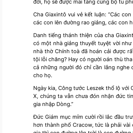
đời, họ sẽ được mai táng cùng bộ tu ph
Cha Giaxintô vui vẻ kết luận: “Các co
các con lên đường rao giảng, các con hã
Danh tiếng thánh thiện của cha Giaxi
có một nhà giảng thuyết tuyệt vời như 
nhà thờ Chính toà đã hoán cải được rấ
tội lỗi chăng? Hay có người oán thù th
cả những người đó chỉ cần lắng nghe c
cho họ.
Ngày kia, Công tước Leszek thổ lộ với
X, chúng ta vẫn chưa đón nhận đức tin.
gia nhập Dòng.”
Đức Giám mục mỉm cười rồi lắc đầu trướ
hơn thành phố Cracow, tức là phải vài 
gia thì con đường lên trời là con đường 