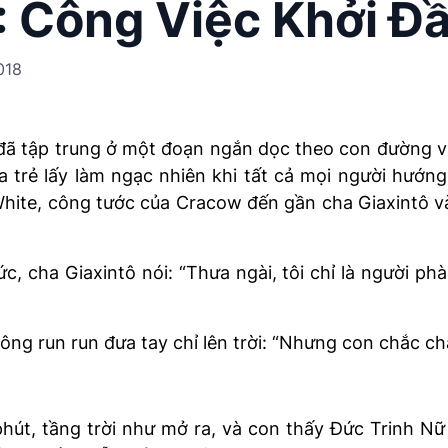
: Công Việc Khởi Đ
018
đã tập trung ở một đoạn ngắn dọc theo con đường và
 trẻ lấy làm ngạc nhiên khi tất cả mọi người hướn
White, công tước của Cracow đến gần cha Giaxintô 
, cha Giaxintô nói: “Thưa ngài, tôi chỉ là người p
ông run run đưa tay chỉ lên trời: “Nhưng con chắc ch
phút, tầng trời như mở ra, và con thấy Đức Trinh 