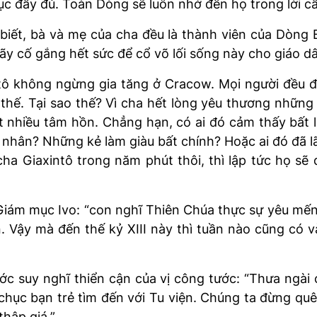
ục đầy đủ. Toàn Dòng sẽ luôn nhớ đến họ trong lời c
n biết, bà và mẹ của cha đều là thành viên của Dòng
y cố gắng hết sức để cổ võ lối sống này cho giáo dân
ntô không ngừng gia tăng ở Cracow. Mọi người đều đ
thế. Tại sao thế? Vì cha hết lòng yêu thương những
t nhiều tâm hồn. Chẳng hạn, có ai đó cảm thấy bất 
a nhân? Những kẻ làm giàu bất chính? Hoặc ai đó đã l
ha Giaxintô trong năm phút thôi, thì lập tức họ sẽ 
 Giám mục Ivo: “con nghĩ Thiên Chúa thực sự yêu mến
 Vậy mà đến thế kỷ XIII này thì tuần nào cũng có và
c suy nghĩ thiển cận của vị công tước: “Thưa ngài 
chục bạn trẻ tìm đến với Tu viện. Chúng ta đừng qu
thập giá.”