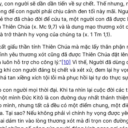
y, con người sẽ dần dần tiến về sự chết. Thế nhưng, 
hông để con người phải chịu cảnh đen tối này mãi. Ng
trẻ thơ đã chào đời để cứu ta, một người con đã được 
ủa Thiên Chúa (x. Mc 9,7) và là dung mạo thương xót
à trở thành hy vọng của chúng ta (x. 1 Tm 1,1).
 cất giấu thần tính Thiên Chúa mà mặc lấy thân phận
ình yêu thương xót cũng đã được Thiên Chúa đặt lên t
luôn hỗ trợ cho công lý.”
[10]
Vì thế, Người đã dùng 
g khi con người đáng bị chết và xét xử, đem lại hy v
há tan xiềng xích tội lỗi mà phục hồi lại tự do thực
n người mọi thời đại. Khi ta nhìn lại cuộc đời các t
 một mình Đức Kitô là con đường duy nhất thánh thi
o mình, nhưng tất cả đều có một điểm chung, một điể
úa. Tại sao? Nếu không phải vì chính hy vọng được y
i dám tin vào lòng thương xót mà đi trọn con đường