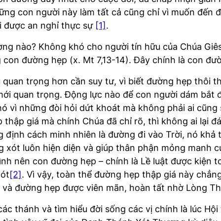
ững con người này làm tất cả cũng chỉ vì muốn đến đ
ới được an nghỉ thực sự
[1]
.
g nào? Không khó cho người tín hữu của Chúa Giêsu
 con đường hẹp (x. Mt 7,13-14). Đây chính là con đư
 quan trọng hơn cần suy tư, vì biết đường hẹp thôi t
i quan trọng. Động lực nào để con người dám bắt đầu
hó vì những đòi hỏi dứt khoát mà không phải ai cũng
thập giá mà chính Chúa đã chỉ rõ, thì không ai lại đ
định cách minh nhiên là đường đi vào Trời, nó khả t
g xót luôn hiện diện và giúp thân phận mỏng manh c
nh nên con đường hẹp – chính là Lề luật được kiện t
xót
[2]
. Vì vậy, toàn thể đường hẹp thập giá này chẳ
p và đường hẹp được viên mãn, hoàn tất nhờ Lòng T
ác thánh và tìm hiểu đời sống các vị chính là lúc Hộ