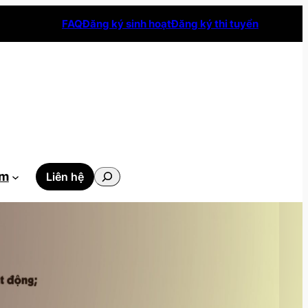
FAQ
Đăng ký sinh hoạt
Đăng ký thi tuyển
Tìm
ẫm
Liên hệ
kiếm