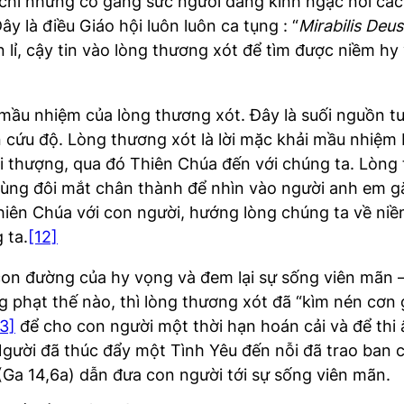
chỉ những cố gắng sức người đáng kinh ngạc nơi các v
y là điều Giáo hội luôn luôn ca tụng : “
Mirabilis Deus
lỉ, cậy tin vào lòng thương xót để tìm được niềm hy
mầu nhiệm của lòng thương xót. Đây là suối nguồn tươi
n cứu độ. Lòng thương xót là lời mặc khải mầu nhiệ
i thượng, qua đó Thiên Chúa đến với chúng ta. Lòng 
t dùng đôi mắt chân thành để nhìn vào người anh em g
hiên Chúa với con người, hướng lòng chúng ta về ni
 ta.
[12]
con đường của hy vọng và đem lại sự sống viên mãn –
ừng phạt thế nào, thì lòng thương xót đã “kìm nén cơ
13]
để cho con người một thời hạn hoán cải và để thi
Người đã thúc đẩy một Tình Yêu đến nỗi đã trao ban
(Ga 14,6a) dẫn đưa con người tới sự sống viên mãn.