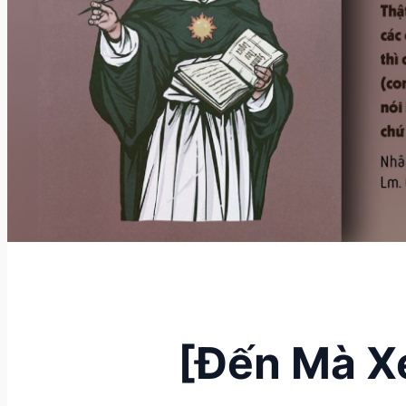
[Đến Mà X