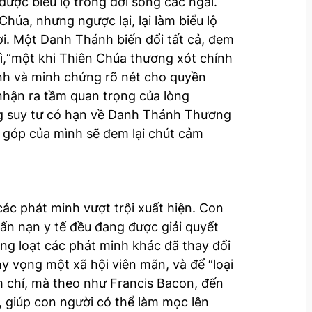
được biểu lộ trong đời sống các ngài.
úa, nhưng ngược lại, lại làm biểu lộ
ời. Một Danh Thánh biến đổi tất cả, đem
vì,“một khi Thiên Chúa thương xót chính
ánh và minh chứng rõ nét cho quyền
hận ra tầm quan trọng của lòng
ững suy tư có hạn về Danh Thánh Thương
 góp của mình sẽ đem lại chút cảm
ác phát minh vượt trội xuất hiện. Con
vấn nạn y tế đều đang được giải quyết
àng loạt các phát minh khác đã thay đổi
y vọng một xã hội viên mãn, và để “loại
m chí, mà theo như Francis Bacon, đến
, giúp con người có thể làm mọc lên