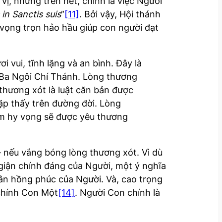
ị, nhưng trên hết, chính là việc Người
 in Sanctis suis
”
[11]
. Bởi vậy, Hội thánh
 vọng trọn hảo hầu giúp con người đạt
 vui, tĩnh lặng và an bình. Đây là
m Ba Ngôi Chí Thánh. Lòng thương
thương xót là luật căn bản được
ặp thấy trên đường đời. Lòng
ềm hy vọng sẽ được yêu thương
 nếu vắng bóng lòng thương xót. Vì dù
n giận chính đáng của Người, một ý nghĩa
 ân hồng phúc của Người. Và, cao trọng
 chính Con Một
[14]
. Người Con chính là