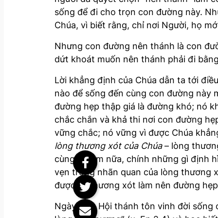
sống để đi cho trọn con đường này. Nh
Chúa, vì biết rằng, chỉ nơi Người, họ m
Nhưng con đường nên thánh là con đườn
dứt khoát muốn nên thánh phải đi bằng
Lời khẳng định của Chúa dẫn ta tới điều
nào để sống đến cùng con đường này mớ
đường hẹp thập giá là đường khó; nó k
chắc chắn và khả thi nơi con đường hẹp 
vững chắc; nó vững vì được Chúa khẳng 
lòng thương xót của Chúa
– lòng thươn
cùng. Thêm nữa, chính những gì định hì
vẹn trong nhãn quan của lòng thương 
được, vì thương xót làm nên đường hẹ
Ngày nay, Hội thánh tôn vinh đời sống c