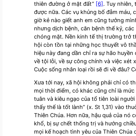
thiên đường ở mặt đất”
[6]
. Tuy nhiên,
được nữa. Các vụ khủng bố đẫm máu, cứ 
giờ kẻ nào giết anh em cũng tưởng mình
nhưng dịch bệnh, căn bệnh thế kỷ, các 
chóng mặt. Nền kinh tế thị trường trở t
hội còn tồn tại những học thuyết vô th
hiệu này đang dần chỉ ra sự hão huyền 
về tội lỗi, về sự công chính và việc xét 
Cuộc sống nhân loại rồi sẽ đi về đâu?
Xưa tới nay, xã hội không phải chỉ có 
mọi thời điểm, có khác cũng chỉ là mức 
tuân và kiêu ngạo của tổ tiên loài người
thấy thế là tốt lành” (x. St 1,31) vào 
Thiên Chúa. Hơn nữa, hậu quả của nó cò
khổ, bị sự chết thống trị và hướng chiều 
mọi kế hoạch tình yêu của Thiên Chúa 