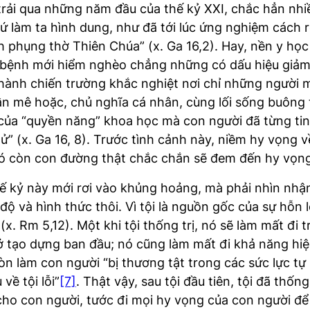
 trải qua những năm đầu của thế kỷ XXI, chắc hẳn nh
làm ta hình dung, như đã tới lúc ứng nghiệm cách rõ
 phụng thờ Thiên Chúa” (x. Ga 16,2). Hay, nền y học
bệnh mới hiểm nghèo chẳng những có dấu hiệu giảm, 
hành chiến trường khắc nghiệt nơi chỉ những người mạn
ần mê hoặc, chủ nghĩa cá nhân, cùng lối sống buông 
của “quyền năng” khoa học mà con người đã từng tin t
xử” (x. Ga 16, 8). Trước tình cảnh này, niềm hy vọng v
 Có còn con đường thật chắc chắn sẽ đem đến hy vọn
thế kỷ này mới rơi vào khủng hoảng, mà phải nhìn nhậ
độ và hình thức thôi. Vì tội là nguồn gốc của sự hỗn 
 (x. Rm 5,12). Một khi tội thống trị, nó sẽ làm mất đ
thuở tạo dựng ban đầu; nó cũng làm mất đi khả năng hi
n làm con người “bị thương tật trong các sức lực tự 
về tội lỗi”
[7]
. Thật vậy, sau tội đầu tiên, tội đã thốn
cho con người, tước đi mọi hy vọng của con người đ