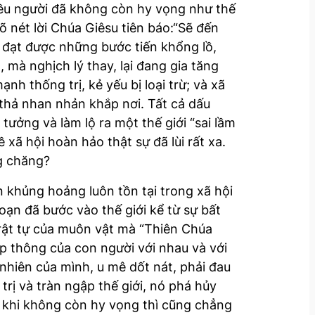
iều người đã không còn hy vọng như thế
 nét lời Chúa Giêsu tiên báo:“Sẽ đến
 đạt được những bước tiến khổng lồ,
mà nghịch lý thay, lại đang gia tăng
h thống trị, kẻ yếu bị loại trừ; và xã
thả nhan nhản khắp nơi. Tất cả dấu
ưởng và làm lộ ra một thế giới “sai lầm
ề xã hội hoàn hảo thật sự đã lùi rất xa.
g chăng?
n khủng hoảng luôn tồn tại trong xã hội
loạn đã bước vào thế giới kể từ sự bất
i trật tự của muôn vật mà “Thiên Chúa
ệp thông của con người với nhau và với
nhiên của mình, u mê dốt nát, phải đau
g trị và tràn ngập thế giới, nó phá hủy
ể khi không còn hy vọng thì cũng chẳng