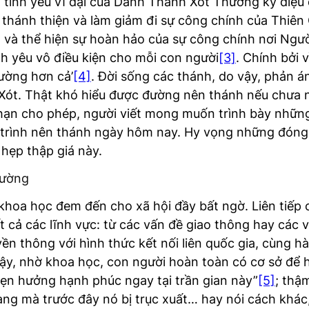
t tình yêu vĩ đại của Danh Thánh Xót Thương kỳ diệu 
hánh thiện và làm giảm đi sự công chính của Thiên Ch
 và thể hiện sự hoàn hảo của sự công chính nơi Ngư
h yêu vô điều kiện cho mỗi con người
[3]
. Chính bởi 
tường hơn cả’
[4]
. Đời sống các thánh, do vậy, phản 
Xót. Thật khó hiểu được đường nên thánh nếu chưa n
ới hạn cho phép, người viết mong muốn trình bày nh
 trình nên thánh ngày hôm nay. Hy vọng những đóng
hẹp thập giá này.
đường
hoa học đem đến cho xã hội đầy bất ngờ. Liên tiếp c
t cả các lĩnh vực: từ các vấn đề giao thông hay các 
yền thông với hình thức kết nối liên quốc gia, cùng h
vậy, nhờ khoa học, con người hoàn toàn có cơ sở để h
hẹn hưởng hạnh phúc ngay tại trần gian này”
[5]
; thậ
àng mà trước đây nó bị trục xuất… hay nói cách khác