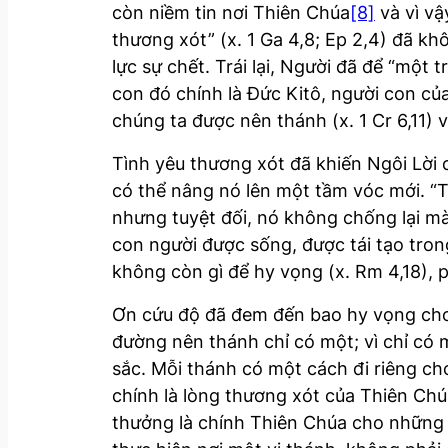
còn niềm tin nơi Thiên Chúa
[8]
và vì vậ
thương xót” (x. 1 Ga 4,8; Ep 2,4) đã k
lực sự chết. Trái lại, Người đã để “một 
con đó chính là Đức Kitô, người con c
chúng ta được nên thánh (x. 1 Cr 6,11) v
Tình yêu thương xót đã khiến Ngôi Lời
có thể nâng nó lên một tầm vóc mới. “T
nhưng tuyệt đối, nó không chống lại mà 
con người được sống, được tái tạo tron
không còn gì để hy vọng (x. Rm 4,18), p
Ơn cứu độ đã đem đến bao hy vọng cho co
đường nên thánh chỉ có một; vì chỉ có
sắc. Mỗi thánh có một cách đi riêng ch
chính là lòng thương xót của Thiên Ch
thưởng là chính Thiên Chúa cho những a