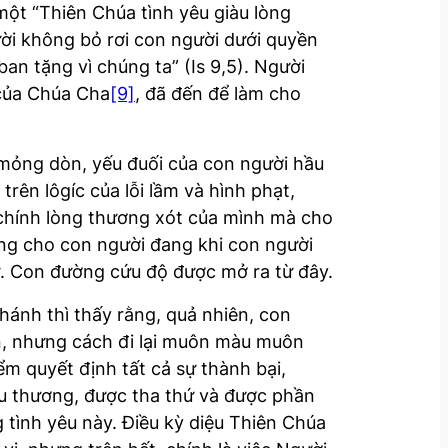
một “Thiên Chúa tình yêu giàu lòng
ười không bỏ rơi con người dưới quyền
ban tặng vì chúng ta” (Is 9,5). Người
 của Chúa Cha
[9]
, đã đến để làm cho
 mỏng dòn, yếu đuối của con người hầu
rên lôgíc của lỗi lầm và hình phạt,
chính lòng thương xót của mình mà cho
ọng cho con người đang khi con người
 sự. Con đường cứu độ được mở ra từ đây.
hánh thì thấy rằng, quả nhiên, con
ện, nhưng cách đi lại muôn màu muôn
m quyết định tất cả sự thành bại,
êu thương, được tha thứ và được phần
 tình yêu này. Điều kỳ diệu Thiên Chúa