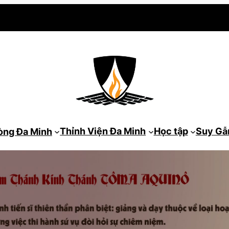
Thỉnh Viện Đa Minh
Học tập
Suy G
òng Đa Minh