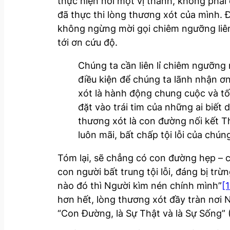
thực hiện nơi một vị thánh, không phải 
đã thực thi lòng thương xót của mình. Đâ
không ngừng mời gọi chiêm ngưỡng liên 
tới ơn cứu độ.
Chúng ta cần liên lỉ chiêm ngưỡng 
điều kiện để chúng ta lãnh nhận ơ
xót là hành động chung cuộc và tố
đặt vào trái tim của những ai biế
thương xót là con đường nối kết T
luôn mãi, bất chấp tội lỗi của chúng
Tóm lại, sẽ chẳng có con đường hẹp – 
con người bất trung tội lỗi, đáng bị tr
nào đó thì Người kìm nén chính mình”
[
hơn hết, lòng thương xót đầy tràn nơi 
“Con Đường, là Sự Thật và là Sự Sống” 