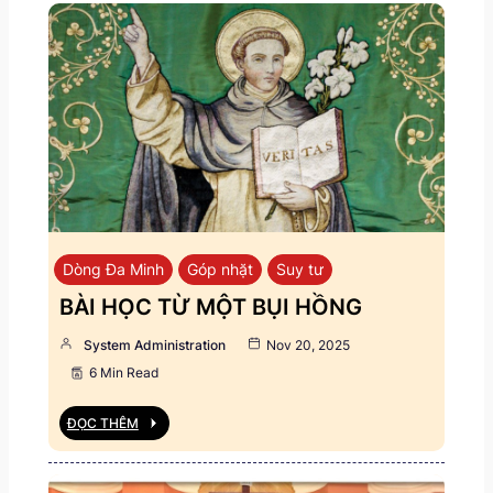
Dòng Đa Minh
Góp nhặt
Suy tư
BÀI HỌC TỪ MỘT BỤI HỒNG
System Administration
Nov 20, 2025
6 Min Read
ĐỌC THÊM