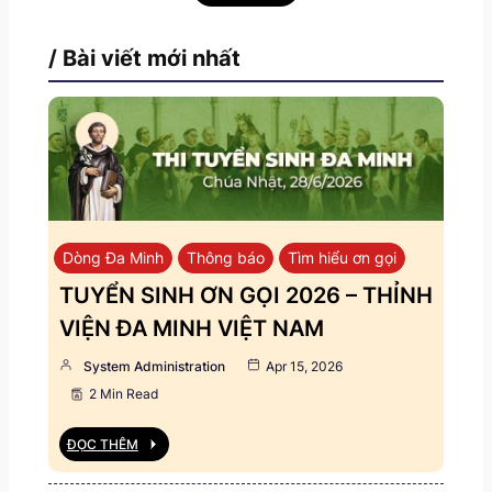
/ Bài viết mới nhất
Dòng Đa Minh
Thông báo
Tìm hiểu ơn gọi
TUYỂN SINH ƠN GỌI 2026 – THỈNH
VIỆN ĐA MINH VIỆT NAM
System Administration
Apr 15, 2026
2 Min Read
ĐỌC THÊM