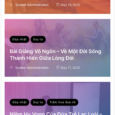
System Administration
May 19, 2025
Góp nhặt
Suy tư
Bài Giảng Vô Ngôn – Về Một Đời Sống
Thánh Hiến Giữa Lòng Đời
System Administration
May 17, 2025
Góp nhặt
Suy tư
Trăm hoa đua nở
Niềm Hy Vọng Của Đứa Trẻ Lạc Loài –