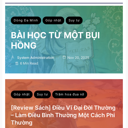
Dòng Đa Minh
Góp nhặt
Suy tư
BÀI HỌC TỪ MỘT BỤI
HỒNG
System Administration
Nov 20, 2025
6 Min Read
Góp nhặt
Suy tư
Trăm hoa đua nở
[Review Sách] Điều Vĩ Đại Đời Thường
– Làm Điều Bình Thường Một Cách Phi
Thường