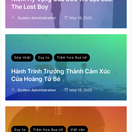
The Lost Boy
System Administration
May 16, 2025
Góp nhặt
Suy tư
Trăm hoa đua nở
Hành Trình Trưởng Thành Cảm Xúc
Của Hoàng Tử Bé
System Administration
May 15, 2025
Suy tư
Trăm hoa đua nở
Việt văn