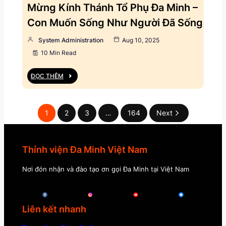
Mừng Kính Thánh Tổ Phụ Đa Minh –
Con Muốn Sống Như Người Đã Sống
System Administration
Aug 10, 2025
10 Min Read
ĐỌC THÊM
1
2
3
…
164
Next
Thỉnh viện Đa Minh Việt Nam
Nơi đón nhận và đào tạo ơn gọi Đa Minh tại Việt Nam
Liên kết nhanh