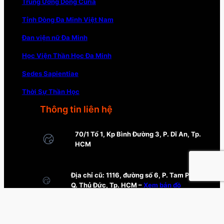
Trung Ương Dòng Curia
Tỉnh Dòng Đa Minh Việt Nam
Đan viện nữ Đa Minh
Học Viện Thần Học Đa Minh
Sedes Sapientiae
Thời Sự Thần Học
Thông tin liên hệ
70/1 Tổ 1, Kp Bình Đường 3, P. Dĩ An, Tp.
HCM
Địa chỉ cũ: 1116, đường số 6, P. Tam Phú,
Q. Thủ Đức, Tp. HCM –
Xem bản đồ
thinhviendaminh@gmail.com