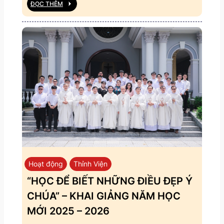
ĐỌC THÊM
Hoạt động
Thỉnh Viện
“HỌC ĐỂ BIẾT NHỮNG ĐIỀU ĐẸP Ý
CHÚA” – KHAI GIẢNG NĂM HỌC
MỚI 2025 – 2026