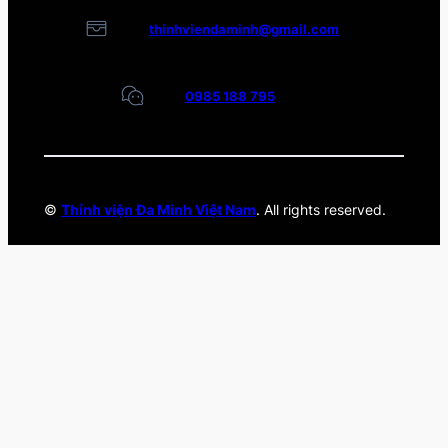
thinhviendaminh@gmail.com
0985 188 795
©
Thỉnh viện Đa Minh Việt Nam
. All rights reserved.