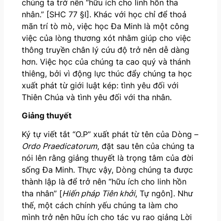
chúng ta trở nên “hữu ích cho linh hồn tha
nhân.” [SHC 77 §I]. Khác với học chỉ để thoả
mãn trí tò mò, việc học Đa Minh là một công
việc của lòng thương xót nhằm giúp cho việc
thông truyền chân lý cứu độ trở nên dễ dàng
hơn. Việc học của chúng ta cao quý và thánh
thiêng, bởi vì động lực thúc đẩy chúng ta học
xuất phát từ giới luật kép: tình yêu đối với
Thiên Chúa và tình yêu đối với tha nhân.
Giảng thuyết
Ký tự viết tắt “O.P” xuất phát từ tên của Dòng –
Ordo Praedicatorum
, đặt sau tên của chúng ta
nói lên rằng giảng thuyết là trọng tâm của đời
sống Đa Minh. Thực vậy, Dòng chúng ta được
thành lập là để trở nên “hữu ích cho linh hồn
tha nhân” [
Hiến pháp Tiên khởi
, Tự ngôn]. Như
thế, một cách chính yếu chúng ta làm cho
mình trở nên hữu ích cho tác vụ rao giảng Lời