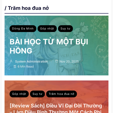
/ Trăm hoa đua nở
Dòng Đa Minh
Góp nhặt
Suy tư
BÀI HỌC TỪ MỘT BỤI
HỒNG
System Administration
Nov 20, 2025
6 Min Read
Góp nhặt
Suy tư
Trăm hoa đua nở
[Review Sách] Điều Vĩ Đại Đời Thường
– Làm Điều Bình Thường Một Cách Phi