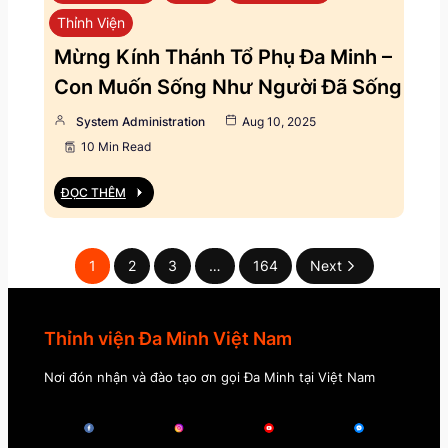
Thỉnh Viện
Mừng Kính Thánh Tổ Phụ Đa Minh –
Con Muốn Sống Như Người Đã Sống
System Administration
Aug 10, 2025
10 Min Read
ĐỌC THÊM
1
2
3
…
164
Next
Thỉnh viện Đa Minh Việt Nam
Nơi đón nhận và đào tạo ơn gọi Đa Minh tại Việt Nam