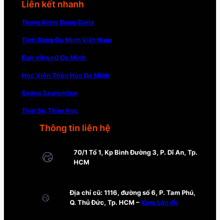
Liên kết nhanh
Trung Ương Dòng Curia
Tỉnh Dòng Đa Minh Việt Nam
Đan viện nữ Đa Minh
Học Viện Thần Học Đa Minh
Sedes Sapientiae
Thời Sự Thần Học
Thông tin liên hệ
70/1 Tổ 1, Kp Bình Đường 3, P. Dĩ An, Tp.
HCM
Địa chỉ cũ: 1116, đường số 6, P. Tam Phú,
Q. Thủ Đức, Tp. HCM –
Xem bản đồ