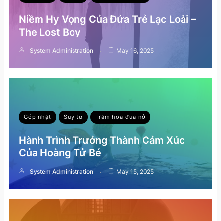
Niềm Hy Vọng Của Đứa Trẻ Lạc Loài –
The Lost Boy
System Administration
May 16, 2025
Góp nhặt
Suy tư
Trăm hoa đua nở
Hành Trình Trưởng Thành Cảm Xúc
Của Hoàng Tử Bé
System Administration
May 15, 2025