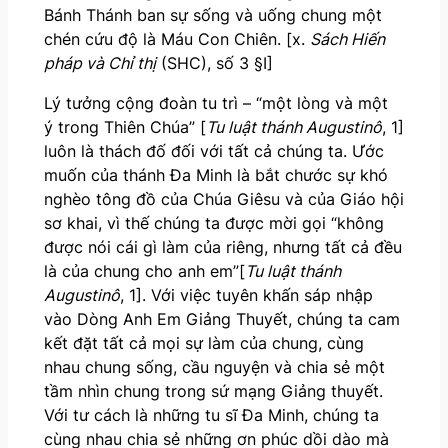
Bánh Thánh ban sự sống và uống chung một
chén cứu độ là Máu Con Chiên. [x.
Sách Hiến
pháp và Chỉ thị
(SHC), số 3 §I]
Lý tưởng cộng đoàn tu trì – “một lòng và một
ý trong Thiên Chúa” [
Tu luật thánh Augustinô
, 1]
luôn là thách đố đối với tất cả chúng ta. Ước
muốn của thánh Đa Minh là bắt chước sự khó
nghèo tông đồ của Chúa Giêsu và của Giáo hội
sơ khai, vì thế chúng ta được mời gọi “không
được nói cái gì làm của riêng, nhưng tất cả đều
là của chung cho anh em”[
Tu luật thánh
Augustinô
, 1]. Với việc tuyên khấn sáp nhập
vào Dòng Anh Em Giảng Thuyết, chúng ta cam
kết đặt tất cả mọi sự làm của chung, cùng
nhau chung sống, cầu nguyện và chia sẻ một
tầm nhìn chung trong sứ mạng Giảng thuyết.
Với tư cách là những tu sĩ Đa Minh, chúng ta
cùng nhau chia sẻ những ơn phúc dồi dào mà