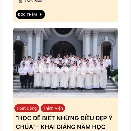
6 Min Read
ĐỌC THÊM
Hoạt động
Thỉnh Viện
“HỌC ĐỂ BIẾT NHỮNG ĐIỀU ĐẸP Ý
CHÚA” – KHAI GIẢNG NĂM HỌC