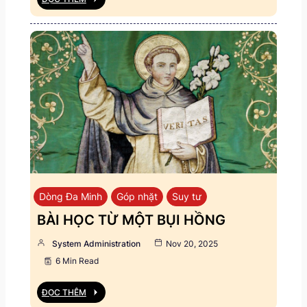
Dòng Đa Minh
Góp nhặt
Suy tư
BÀI HỌC TỪ MỘT BỤI HỒNG
System Administration
Nov 20, 2025
6 Min Read
ĐỌC THÊM