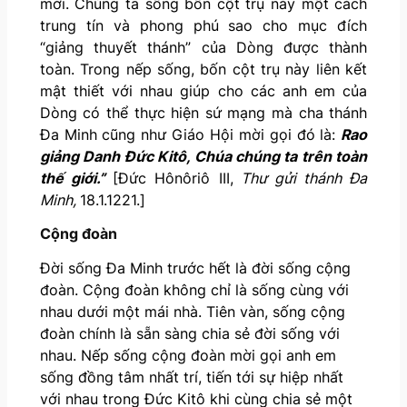
mới. Chúng ta sống bốn cột trụ này một cách
trung tín và phong phú sao cho mục đích
“giảng thuyết thánh” của Dòng được thành
toàn. Trong nếp sống, bốn cột trụ này liên kết
mật thiết với nhau giúp cho các anh em của
Dòng có thể thực hiện sứ mạng mà cha thánh
Đa Minh cũng như Giáo Hội mời gọi đó là:
Rao
giảng Danh Đức Kitô, Chúa chúng ta trên toàn
thế giới.”
[Đức Hônôriô III,
Thư gửi thánh Đa
Minh,
18.1.1221.]
Cộng đoàn
Đời sống Đa Minh trước hết là đời sống cộng
đoàn. Cộng đoàn không chỉ là sống cùng với
nhau dưới một mái nhà. Tiên vàn, sống cộng
đoàn chính là sẵn sàng chia sẻ đời sống với
nhau. Nếp sống cộng đoàn mời gọi anh em
sống đồng tâm nhất trí, tiến tới sự hiệp nhất
với nhau trong Đức Kitô khi cùng chia sẻ một