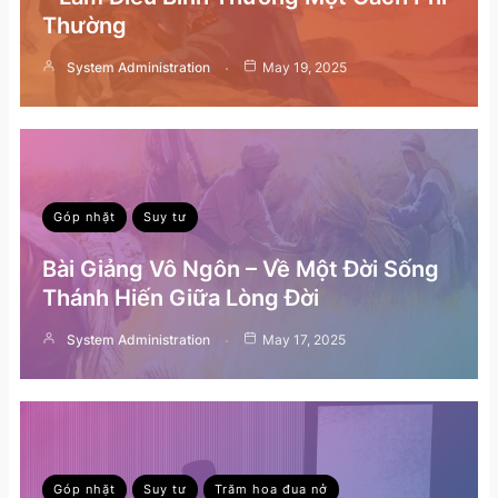
Thường
System Administration
May 19, 2025
Góp nhặt
Suy tư
Bài Giảng Vô Ngôn – Về Một Đời Sống
Thánh Hiến Giữa Lòng Đời
System Administration
May 17, 2025
Góp nhặt
Suy tư
Trăm hoa đua nở