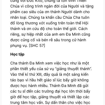
cùng với Đức Kitô, chúng ta tôn vinh Thiên
Chúa vì công trình ngàn đời của Người và tặng
phẩm cao siêu của ơn thánh Người dành cho
nhân loại. Chúng ta khẩn cầu Chúa Cha tuôn
đổ lòng thương xót xuống trên toàn thể Hội
thánh và ơn cứu độ cho toàn thế giới. Cách
riêng, sự hiệp nhất của anh em Đa Minh cũng
được củng cố và bén rễ sâu trong cử hành
phụng vụ. [SHC 57]
Học tập
Cha thánh Đa Minh xem việc học như là một
phần thiết yếu của sứ vụ “giảng thuyết thánh”.
Vào thế kỉ thứ XIII, đây quả là một sáng kiến
táo bạo vì hầu hết giáo sĩ lúc bấy giờ không
được học hành nhiều. Thánh Đa Minh đã gửi
các tu sĩ đến các trường đại học lớn thời bấy
giờ để học tập, giảng thuyết và thiết lập các
trung tâm học vấn. Sự dấn thân cho việc học