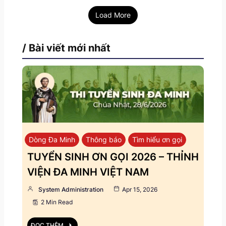
Load More
/ Bài viết mới nhất
Dòng Đa Minh
Thông báo
Tìm hiểu ơn gọi
TUYỂN SINH ƠN GỌI 2026 – THỈNH
VIỆN ĐA MINH VIỆT NAM
System Administration
Apr 15, 2026
2 Min Read
ĐỌC THÊM