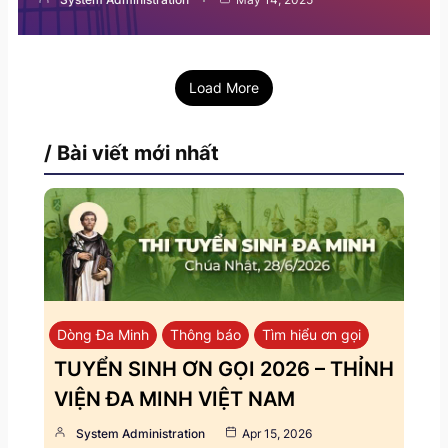
Load More
/ Bài viết mới nhất
Dòng Đa Minh
Thông báo
Tìm hiểu ơn gọi
TUYỂN SINH ƠN GỌI 2026 – THỈNH
VIỆN ĐA MINH VIỆT NAM
System Administration
Apr 15, 2026