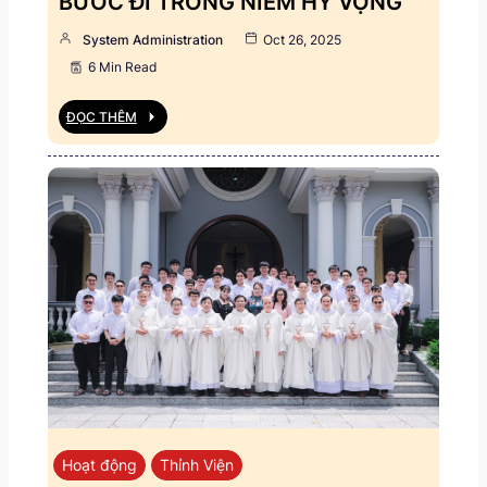
BƯỚC ĐI TRONG NIỀM HY VỌNG
System Administration
Oct 26, 2025
6 Min Read
ĐỌC THÊM
Hoạt động
Thỉnh Viện