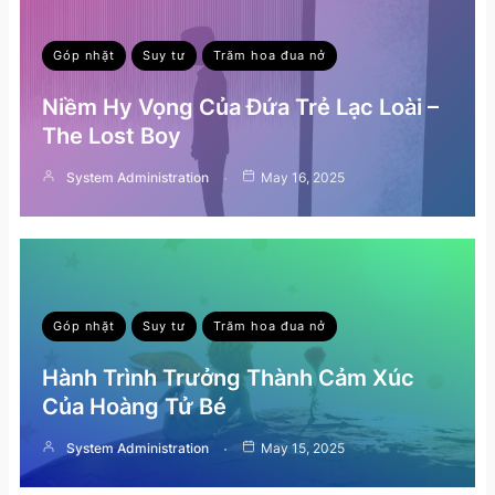
Góp nhặt
Suy tư
Trăm hoa đua nở
Niềm Hy Vọng Của Đứa Trẻ Lạc Loài –
The Lost Boy
System Administration
May 16, 2025
Góp nhặt
Suy tư
Trăm hoa đua nở
Hành Trình Trưởng Thành Cảm Xúc
Của Hoàng Tử Bé
System Administration
May 15, 2025