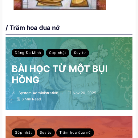
/ Trăm hoa đua nở
Dòng Đa Minh
Góp nhặt
Suy tư
BÀI HỌC TỪ MỘT BỤI
HỒNG
System Administration
Nov 20, 2025
6 Min Read
Góp nhặt
Suy tư
Trăm hoa đua nở