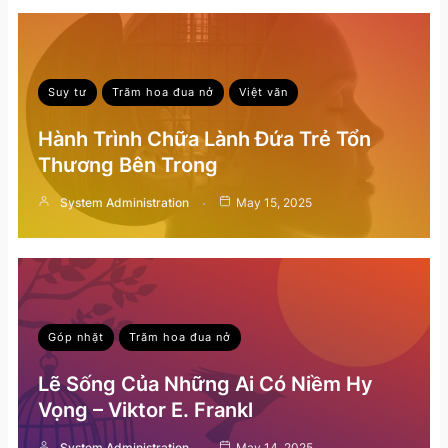
Suy tư
Trăm hoa đua nở
Việt văn
Hành Trình Chữa Lành Đứa Trẻ Tổn
Thương Bên Trong
System Administration
May 15, 2025
Góp nhặt
Trăm hoa đua nở
Lẽ Sống Của Những Ai Có Niềm Hy
Vọng – Viktor E. Frankl
System Administration
May 14, 2025