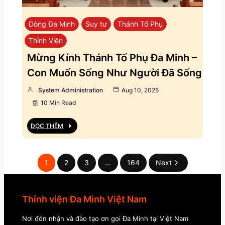
Dòng Đa Minh
Suy tư
Thánh Tổ Phụ
Thỉnh Viện
Mừng Kính Thánh Tổ Phụ Đa Minh –
Con Muốn Sống Như Người Đã Sống
System Administration
Aug 10, 2025
10 Min Read
ĐỌC THÊM
1
2
3
…
164
Next
Thỉnh viện Đa Minh Việt Nam
Nơi đón nhận và đào tạo ơn gọi Đa Minh tại Việt Nam