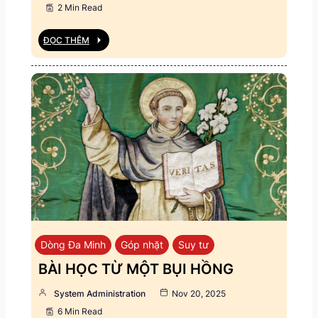
2 Min Read
ĐỌC THÊM
Dòng Đa Minh
Góp nhặt
Suy tư
BÀI HỌC TỪ MỘT BỤI HỒNG
System Administration
Nov 20, 2025
6 Min Read