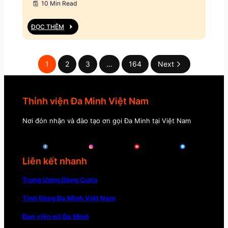
10 Min Read
ĐỌC THÊM
1
2
3
…
164
Next
Thỉnh viện Đa Minh Việt Nam
Nơi đón nhận và đào tạo ơn gọi Đa Minh tại Việt Nam
Liên kết nhanh
Trung Ương Dòng Curia
Tỉnh Dòng Đa Minh Việt Nam
Đan viện nữ Đa Minh