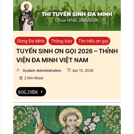
Dòng Đa Minh
Thông báo
Tìm hiểu ơn gọi
TUYỂN SINH ƠN GỌI 2026 – THỈNH
VIỆN ĐA MINH VIỆT NAM
System Administration
Apr 15, 2026
2 Min Read
ĐỌC THÊM