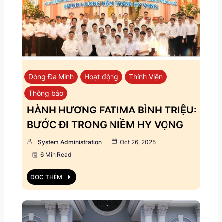
Dòng Đa Minh
Hoạt động
Thỉnh Viện
Thông báo
HÀNH HƯƠNG FATIMA BÌNH TRIỆU:
BƯỚC ĐI TRONG NIỀM HY VỌNG
System Administration
Oct 26, 2025
6 Min Read
ĐỌC THÊM