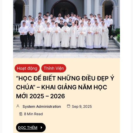
Hoạt động
Thỉnh Viện
“HỌC ĐỂ BIẾT NHỮNG ĐIỀU ĐẸP Ý
CHÚA” – KHAI GIẢNG NĂM HỌC
MỚI 2025 – 2026
System Administration
Sep 9, 2025
8 Min Read
ĐỌC THÊM