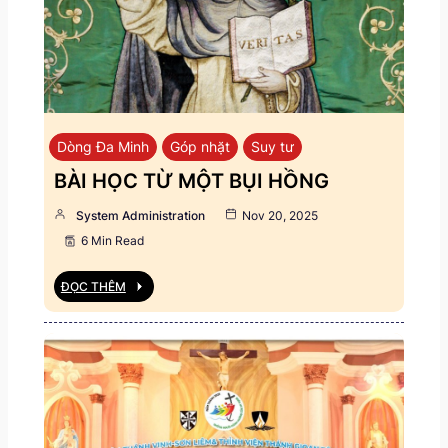
Dòng Đa Minh
Góp nhặt
Suy tư
BÀI HỌC TỪ MỘT BỤI HỒNG
System Administration
Nov 20, 2025
6 Min Read
ĐỌC THÊM