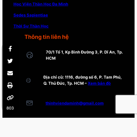
Học Viện Thần Học Đa Minh
Sedes Sapientiae
Thời Sự Thần Học
Thông tin liên hệ
70/1 Tổ 1, Kp Bình Đường 3, P. Dĩ An, Tp.
HCM
Địa chỉ cũ: 1116, đường số 6, P. Tam Phú,
Q. Thủ Đức, Tp. HCM –
Xem bản đồ
thinhviendaminh@gmail.com
803
0985 188 795