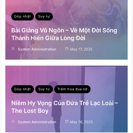
Góp nhặt
Suy tư
Bài Giảng Vô Ngôn – Về Một Đời Sống
Thánh Hiến Giữa Lòng Đời
System Administration
May 17, 2025
Góp nhặt
Suy tư
Trăm hoa đua nở
Niềm Hy Vọng Của Đứa Trẻ Lạc Loài –
The Lost Boy
System Administration
May 16, 2025