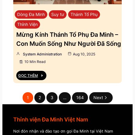
Dòng Đa Minh
Suy tư
Thánh Tổ Phụ
Thỉnh Viện
Mừng Kính Thánh Tổ Phụ Đa Minh –
Con Muốn Sống Như Người Đã Sống
System Administration
Aug 10, 2025
10 Min Read
ĐỌC THÊM
1
2
3
…
164
Next
Thỉnh viện Đa Minh Việt Nam
Nơi đón nhận và đào tạo ơn gọi Đa Minh tại Việt Nam