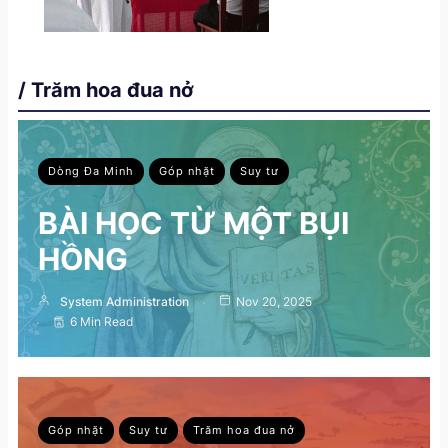
/ Trăm hoa đua nở
Dòng Đa Minh
Góp nhặt
Suy tư
BÀI HỌC TỪ MỘT BỤI
HỒNG
System Administration
Nov 20, 2025
6 Min Read
Góp nhặt
Suy tư
Trăm hoa đua nở