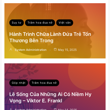
Suy tư
Trăm hoa đua nở
Việt văn
Hành Trình Chữa Lành Đứa Trẻ Tổn
Thương Bên Trong
System Administration
May 15, 2025
Góp nhặt
Trăm hoa đua nở
Lẽ Sống Của Những Ai Có Niềm Hy
Vọng – Viktor E. Frankl
System Administration
May 14, 2025