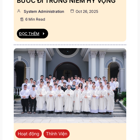
BƯỚC ĐI TRONG NIỀM HY VỌNG
System Administration
Oct 26, 2025
6 Min Read
ĐỌC THÊM
Hoạt động
Thỉnh Viện