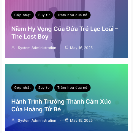
Góp nhặt
Suy tư
Trăm hoa đua nở
Niềm Hy Vọng Của Đứa Trẻ Lạc Loài –
The Lost Boy
System Administration
May 16, 2025
Góp nhặt
Suy tư
Trăm hoa đua nở
Hành Trình Trưởng Thành Cảm Xúc
Của Hoàng Tử Bé
System Administration
May 15, 2025