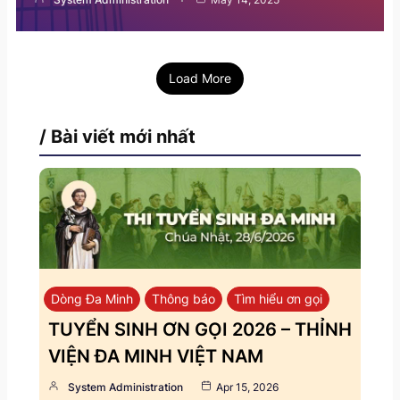
Load More
/ Bài viết mới nhất
Dòng Đa Minh
Thông báo
Tìm hiểu ơn gọi
TUYỂN SINH ƠN GỌI 2026 – THỈNH
VIỆN ĐA MINH VIỆT NAM
System Administration
Apr 15, 2026