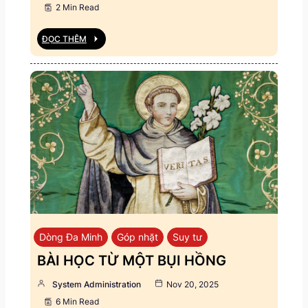
2 Min Read
ĐỌC THÊM
Dòng Đa Minh
Góp nhặt
Suy tư
BÀI HỌC TỪ MỘT BỤI HỒNG
System Administration
Nov 20, 2025
6 Min Read