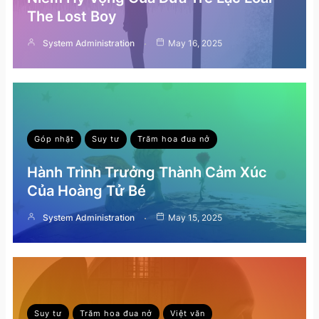
The Lost Boy
System Administration
May 16, 2025
Góp nhặt
Suy tư
Trăm hoa đua nở
Hành Trình Trưởng Thành Cảm Xúc
Của Hoàng Tử Bé
System Administration
May 15, 2025
Suy tư
Trăm hoa đua nở
Việt văn