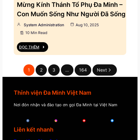
Mừng Kính Thánh Tổ Phụ Đa Minh –
Con Muốn Sống Như Người Đã Sống
System Administration
Aug 10, 2025
10 Min Read
ĐỌC THÊM
1
2
3
…
164
Next
Thỉnh viện Đa Minh Việt Nam
Nơi đón nhận và đào tạo ơn gọi Đa Minh tại Việt Nam
Liên kết nhanh