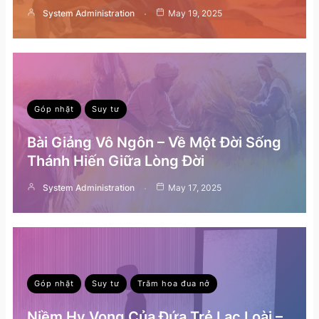
System Administration
May 19, 2025
Góp nhặt
Suy tư
Bài Giảng Vô Ngôn – Về Một Đời Sống
Thánh Hiến Giữa Lòng Đời
System Administration
May 17, 2025
Góp nhặt
Suy tư
Trăm hoa đua nở
Niềm Hy Vọng Của Đứa Trẻ Lạc Loài –