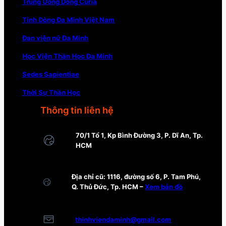
Trung Ương Dòng Curia
Tỉnh Dòng Đa Minh Việt Nam
Đan viện nữ Đa Minh
Học Viện Thần Học Đa Minh
Sedes Sapientiae
Thời Sự Thần Học
Thông tin liên hệ
70/1 Tổ 1, Kp Bình Đường 3, P. Dĩ An, Tp.
HCM
Địa chỉ cũ: 1116, đường số 6, P. Tam Phú,
Q. Thủ Đức, Tp. HCM –
Xem bản đồ
thinhviendaminh@gmail.com