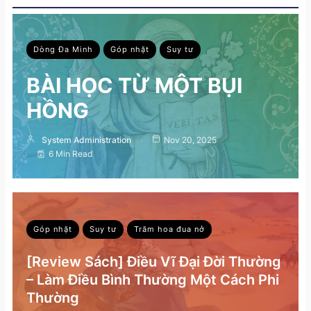
Dòng Đa Minh
Góp nhặt
Suy tư
BÀI HỌC TỪ MỘT BỤI
HỒNG
System Administration
Nov 20, 2025
6 Min Read
Góp nhặt
Suy tư
Trăm hoa đua nở
[Review Sách] Điều Vĩ Đại Đời Thường
– Làm Điều Bình Thường Một Cách Phi
Thường