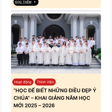
ĐỌC THÊM
Hoạt động
Thỉnh Viện
“HỌC ĐỂ BIẾT NHỮNG ĐIỀU ĐẸP Ý
CHÚA” – KHAI GIẢNG NĂM HỌC
MỚI 2025 – 2026