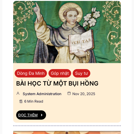
Dòng Đa Minh
Góp nhặt
Suy tư
BÀI HỌC TỪ MỘT BỤI HỒNG
System Administration
Nov 20, 2025
6 Min Read
ĐỌC THÊM