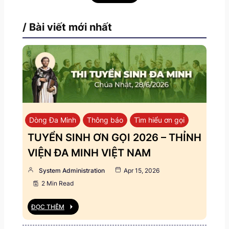
/ Bài viết mới nhất
Dòng Đa Minh
Thông báo
Tìm hiểu ơn gọi
TUYỂN SINH ƠN GỌI 2026 – THỈNH
VIỆN ĐA MINH VIỆT NAM
System Administration
Apr 15, 2026
2 Min Read
ĐỌC THÊM