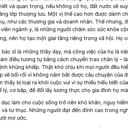
hiết và quan trọng, nếu không có họ, đất nước sẽ s
tầng lớp thượng lưu. Một vị thế cao hơn được dành c
 thụ, như các thương gia và doanh nhân. Thế nhưng, 
viên ngành y, là những người chăm sóc sức khỏe cộng 
g, nên họ tạo một giai tầng riêng trong xã hội. Họ c
 bác sĩ là những thầy dạy, mà công việc của họ là nâ
làm điều tương tự bằng cách chuyển trao chân lý – l
ệnh khủng khiếp. Thật khó chịu khi mọi người đều hiể
iếp sẽ bối rối vì không nắm bắt được câu chuyện của 
thấy bị loại ra khỏi cuộc vui vì sự thiếu hiểu biết 
 lý, cơ bắp, để đổi lấy lương thực cho gia đình họ mà
áo dục làm cho cuộc sống trở nên khó khăn, nguy hiểm,
ập và tư thục. Những người đạt đến đỉnh cao trong n
gười mơ ước.