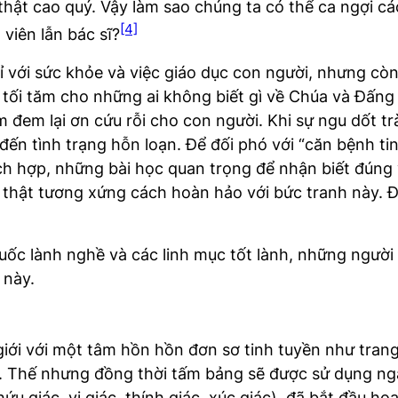
g thật cao quý. Vậy làm sao chúng ta có thể ca ngợi 
[4]
viên lẫn bác sĩ?
 với sức khỏe và việc giáo dục con người, nhưng cò
i tối tăm cho những ai không biết gì về Chúa và Đấng
em lại ơn cứu rỗi cho con người. Khi sự ngu dốt trà
đến tình trạng hỗn loạn. Để đối phó với “căn bệnh tin
h hợp, những bài học quan trọng để nhận biết đúng và 
 thật tương xứng cách hoàn hảo với bức tranh này. 
uốc lành nghề và các linh mục tốt lành, những người 
 này.
 giới với một tâm hồn hồn đơn sơ tinh tuyền như tran
. Thế nhưng đồng thời tấm bảng sẽ được sử dụng nga
hứu giác, vị giác, thính giác, xúc giác), đã bắt đầu ho