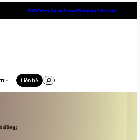
FAQ
Đăng ký sinh hoạt
Đăng ký thi tuyển
Tìm
ẫm
Liên hệ
kiếm