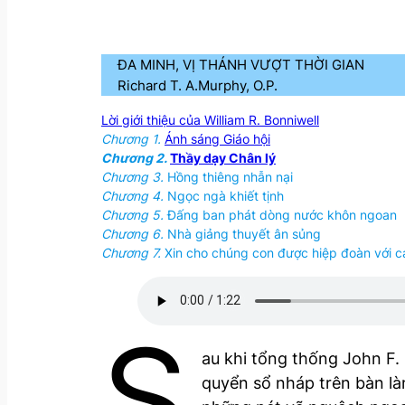
ĐA MINH, VỊ THÁNH VƯỢT THỜI GIAN
Richard T. A.Murphy, O.P.
Lời giới thiệu của William R. Bonniwell
Chương 1.
Ánh sáng Giáo hội
Chương 2.
Thầy dạy Chân lý
Chương 3.
Hồng thiêng nhẫn nại
Chương 4.
Ngọc ngà khiết tịnh
Chương 5.
Đấng ban phát dòng nước khôn ngoan
Chương 6.
Nhà giảng thuyết ân sủng
Chương 7.
Xin cho chúng con được hiệp đoàn với 
S
au khi tổng thống John F.
quyển sổ nháp trên bàn là