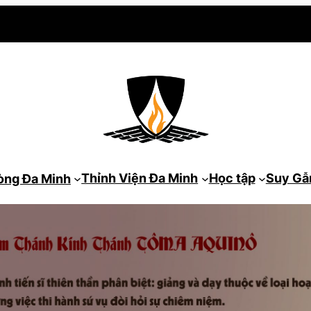
Thỉnh Viện Đa Minh
Học tập
Suy G
òng Đa Minh