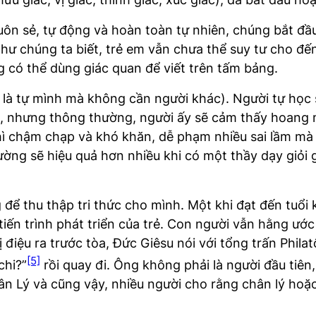
ôn sẻ, tự động và hoàn toàn tự nhiên, chúng bắt đầu t
Như chúng ta biết, trẻ em vẫn chưa thể suy tư cho đế
g có thể dùng giác quan để viết trên tấm bảng.
là tự mình mà không cần người khác). Người tự học 
h, nhưng thông thường, người ấy sẽ cảm thấy hoang
hì chậm chạp và khó khăn, dễ phạm nhiều sai lầm mà 
ường sẽ hiệu quả hơn nhiều khi có một thầy dạy giỏi 
ể thu thập tri thức cho mình. Một khi đạt đến tuổi k
iến trình phát triển của trẻ. Con người vẫn hằng ước
bị điệu ra trước tòa, Đức Giêsu nói với tổng trấn Phila
[5]
chi?”
rồi quay đi. Ông không phải là người đầu tiên
ân Lý và cũng vậy, nhiều người cho rằng chân lý hoặ