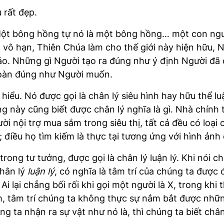
 rất đẹp.
. Một bông hồng tự nó là một bông hồng… một con ngư
vô hạn, Thiên Chúa làm cho thế giới này hiện hữu, Ng
o. Những gì Người tạo ra đúng như ý định Người đã c
toàn đúng như Người muốn.
hiểu. Nó được gọi là chân lý siêu hình hay hữu thể l
này cũng biết được chân lý nghĩa là gì. Nhà chính tr
ời nội trợ mua sắm trong siêu thị, tất cả đều có loại 
 điều họ tìm kiếm là thực tại tương ứng với hình ảnh 
 trong tư tưởng, được gọi là chân lý luận lý. Khi nói
chân lý
luận lý
, có nghĩa là tâm trí của chúng ta được 
i lại chẳng bối rối khi gọi một người là X, trong khi
, tâm trí chúng ta không thực sự nắm bắt được những 
g ta nhận ra sự vật như nó là, thì chúng ta biết chân