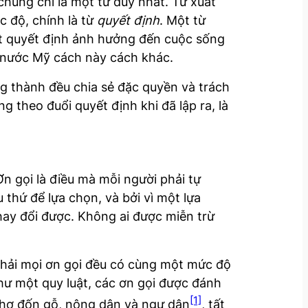
chúng chỉ là một từ duy nhất. Từ xuất
c độ, chính là từ
quyết định
. Một từ
ột quyết định ảnh hưởng đến cuộc sống
 nước Mỹ cách này cách khác.
ng thành đều chia sẻ đặc quyền và trách
 theo đuổi quyết định khi đã lập ra, là
n gọi là điều mà mỗi người phải tự
 thứ để lựa chọn, và bởi vì một lựa
hay đổi được. Không ai được miễn trừ
phải mọi ơn gọi đều có cùng một mức độ
hư một quy luật, các ơn gọi được đánh
[1]
 thợ đốn gỗ, nông dân và ngư dân
, tất