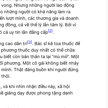
uy vong. Nhưng những người lao động
ho những người có khả năng làm ra
đến lượt mình, các thương gia và doanh
đồng, cả về thể lý lẫn tâm lý. Bởi vì
[2]
ó cả uy tín lẫn đẳng cấp
.
[3]
ng cao dân trí
. Bác sĩ kê toa thuốc để
à phương thuốc duy nhất có thể chữa
u biết còn bản thân ta lại “mù mờ”. Một
đối phương. Một cô gái không biết nhảy
của mình. Thật đáng buồn khi người đứng
 thôi.
 và khi nhìn nhận điều này, xã hội
ghề giảng dạy được phong tặng danh