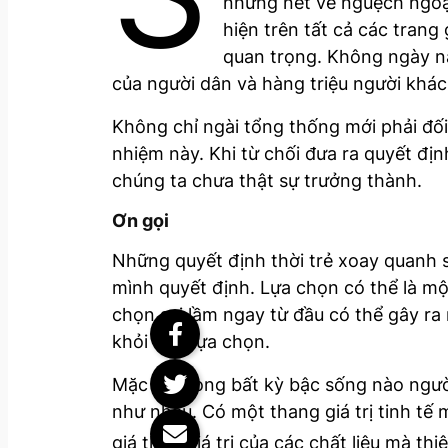
những nét vẽ nguệch ngoạc
hiện trên tất cả các trang
quan trọng. Không ngày n
của người dân và hàng triệu người khá
Không chỉ ngài tổng thống mới phải đối
nhiệm này. Khi từ chối đưa ra quyết địn
chúng ta chưa thật sự trưởng thành.
Ơn gọi
Những quyết định thời trẻ xoay quanh sự
mình quyết định. Lựa chọn có thể là một
chọn sai lầm ngay từ đầu có thể gây ra
khỏi việc lựa chọn.
Mặc dù trong bất kỳ bậc sống nào ngườ
như nhau. Có một thang giá trị tinh tế
giá theo giá trị của các chất liệu mà 