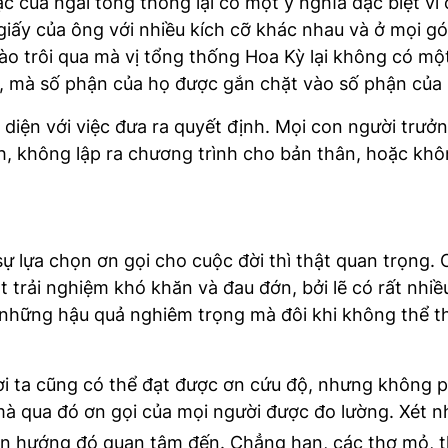
 của ngài tổng thống lại có một ý nghĩa đặc biệt vì 
 giấy của ông với nhiều kích cỡ khác nhau và ở mọi gó
ào trôi qua mà vị tổng thống Hoa Kỳ lại không có m
c, mà số phận của họ được gắn chặt vào số phận của
 diện với việc đưa ra quyết định. Mọi con người trưở
h, không lập ra chương trình cho bản thân, hoặc không
 lựa chọn ơn gọi cho cuộc đời thì thật quan trọng. Ơ
 trải nghiệm khó khăn và đau đớn, bởi lẽ có rất nhiều
 những hậu quả nghiêm trọng mà đôi khi không thể t
i ta cũng có thể đạt được ơn cứu độ, nhưng không 
 mà qua đó ơn gọi của mọi người được đo lường. Xét n
thiên hướng đó quan tâm đến. Chẳng hạn, các thợ mỏ,