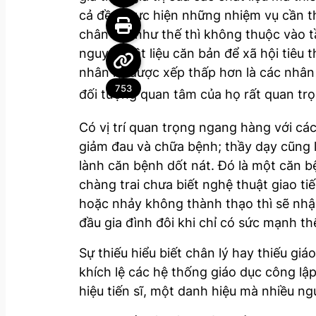
cả đều thực hiện những nhiệm vụ cần t
chân tay như thế thì không thuộc vào 
nguyên vật liệu căn bản để xã hội tiêu
nhân lại được xếp thấp hơn là các nhân 
753
đối tượng quan tâm của họ rất quan trọn
Có vị trí quan trọng ngang hàng với các
giảm đau và chữa bệnh; thầy dạy cũng 
lành căn bệnh dốt nát. Đó là một căn b
chàng trai chưa biết nghệ thuật giao t
hoặc nhảy không thành thạo thì sẽ nhận 
đầu gia đình đôi khi chỉ có sức mạnh thể
Sự thiếu hiểu biết chân lý hay thiếu gi
khích lệ các hệ thống giáo dục công l
hiệu tiến sĩ, một danh hiệu mà nhiều n