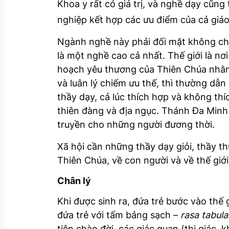
Khoa y rất có giá trị, và nghề dạy cũn
nghiệp kết hợp các ưu điểm của cả giáo 
Ngành nghề này phải đối mặt không chỉ
là một nghề cao cả nhất. Thế giới là nơ
hoạch yêu thương của Thiên Chúa nhằm đ
và luân lý chiếm ưu thế, thì thường dẫn 
thầy dạy, cả lúc thích hợp và không thíc
thiên đàng và địa ngục. Thánh Đa Minh
truyền cho những người đương thời.
Xã hội cần những thầy dạy giỏi, thầy th
Thiên Chúa, về con người và về thế giới
Chân lý
Khi được sinh ra, đứa trẻ bước vào thế
đứa trẻ với tấm bảng sạch –
rasa tabula
tiên chào đời, các giác quan (thị giác, k