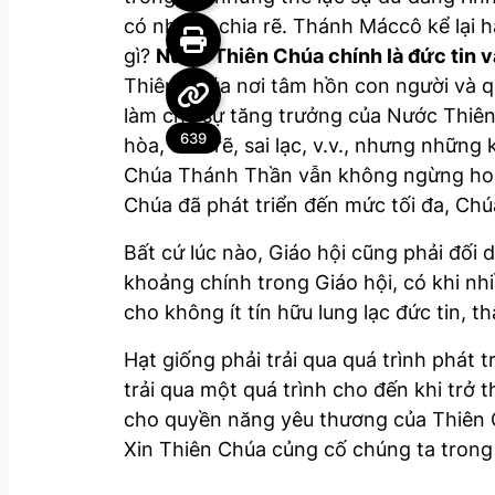
có những chia rẽ. Thánh Máccô kể lại h
gì?
Nước Thiên Chúa chính là đức tin v
Thiên Chúa nơi tâm hồn con người và qu
làm chủ sự tăng trưởng của Nước Thiên
639
hòa, chia rẽ, sai lạc, v.v., nhưng nhữ
Chúa Thánh Thần vẫn không ngừng hoạt 
Chúa đã phát triển đến mức tối đa, Chúa
Bất cứ lúc nào, Giáo hội cũng phải đối
khoảng chính trong Giáo hội, có khi nh
cho không ít tín hữu lung lạc đức tin, th
Hạt giống phải trải qua quá trình phát 
trải qua một quá trình cho đến khi trở
cho quyền năng yêu thương của Thiên C
Xin Thiên Chúa củng cố chúng ta trong