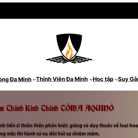
Thỉnh Viện Đa Minh
Học tập
Suy G
òng Đa Minh