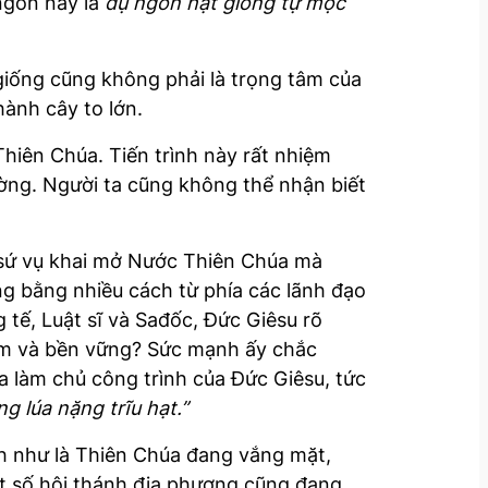
 ngôn này là
dụ ngôn hạt giống tự mọc
iống cũng không phải là trọng tâm của
hành cây to lớn.
Thiên Chúa. Tiến trình này rất nhiệm
ờng. Người ta cũng không thể nhận biết
 sứ vụ khai mở Nước Thiên Chúa mà
ng bằng nhiều cách từ phía các lãnh đạo
 tế, Luật sĩ và Sađốc, Đức Giêsu rõ
đảm và bền vững? Sức mạnh ấy chắc
 làm chủ công trình của Đức Giêsu, tức
g lúa nặng trĩu hạt.”
nh như là Thiên Chúa đang vắng mặt,
ột số hội thánh địa phương cũng đang