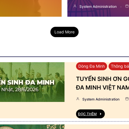
System Administration
Load More
Dòng Đa Minh
Thông b
TUYỂN SINH ƠN GỌ
ĐA MINH VIỆT NA
System Administration
ĐỌC THÊM