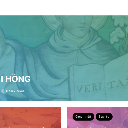
ỤI HỒNG
6 Min Read
Góp nhặt
Suy tư