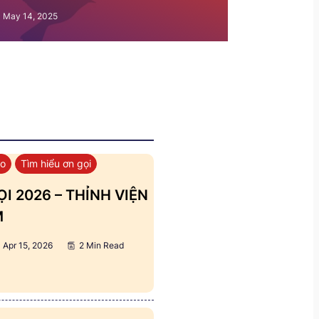
May 14, 2025
áo
Tìm hiểu ơn gọi
I 2026 – THỈNH VIỆN
M
Apr 15, 2026
2 Min Read