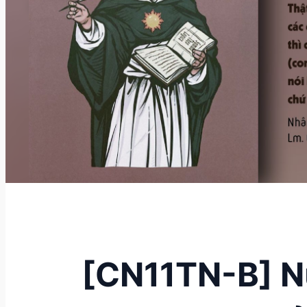
[CN11TN-B] N