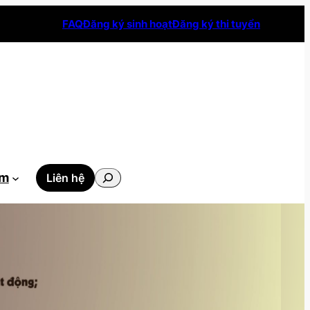
FAQ
Đăng ký sinh hoạt
Đăng ký thi tuyển
Tìm
ẫm
Liên hệ
kiếm