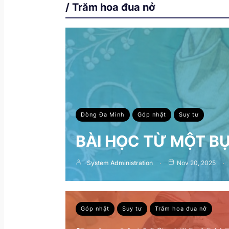
/ Trăm hoa đua nở
Dòng Đa Minh
Góp nhặt
Suy tư
BÀI HỌC TỪ MỘT B
System Administration
Nov 20, 2025
Góp nhặt
Suy tư
Trăm hoa đua nở