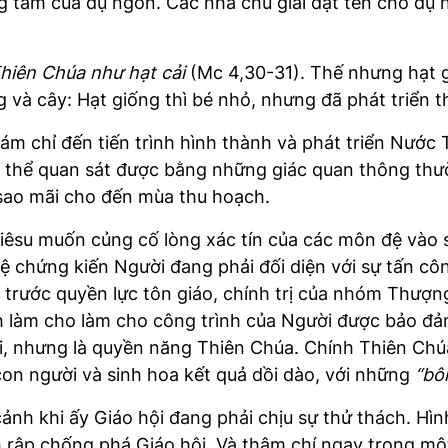
ọng tâm của dụ ngôn. Các nhà chú giải đặt tên cho dụ
hiên Chúa như hạt cải
(Mc 4,30-31). Thế nhưng hạt g
 và cây: Hạt giống thì bé nhỏ, nhưng đã phát triển t
ám chỉ đến tiến trình hình thành và phát triển Nước 
g thể quan sát được bằng những giác quan thông thư
sao mãi cho đến mùa thu hoạch.
Giêsu muốn củng cố lòng xác tín của các môn đệ vào
đệ chứng kiến Người đang phải đối diện với sự tấn cô
 trước quyền lực tôn giáo, chính trị của nhóm Thượng
ạnh làm cho làm cho công trình của Người được bảo 
, nhưng là quyền năng Thiên Chúa. Chính Thiên Chúa
on người và sinh hoa kết quả dồi dào, với những
“bôn
nh khi ấy Giáo hội đang phải chịu sự thử thách. Hì
nh rập chống phá Giáo hội. Và thậm chí ngay trong m