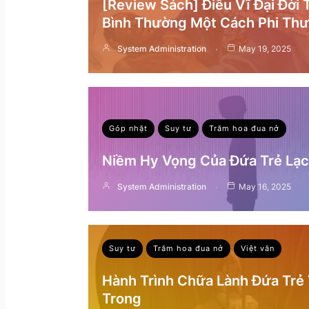
[Review Sách] Điều Vĩ Đại Đời
Bình Thường Một Cách Phi Th
System Administration
May 19, 2025
Góp nhặt
Suy tư
Trăm hoa đua nở
Niềm Hy Vọng Của Đứa Trẻ Lạc 
System Administration
May 16, 2025
Suy tư
Trăm hoa đua nở
Việt văn
Hành Trình Chữa Lành Đứa Trẻ
Trong