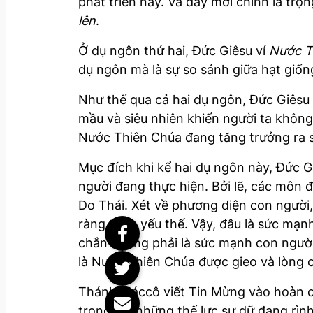
phát triển này. Và đây mới chính là tr
lên
.
Ở dụ ngôn thứ hai, Đức Giêsu ví
Nước T
dụ ngôn mà là sự so sánh giữa hạt giống
Như thế qua cả hai dụ ngôn, Đức Giêsu 
mầu và siêu nhiên khiến người ta khôn
Nước Thiên Chúa đang tăng trưởng ra 
Mục đích khi kể hai dụ ngôn này, Đức 
người đang thực hiện. Bởi lẽ, các môn 
Do Thái. Xét về phương diện con người,
ràng tỏ ra yếu thế. Vậy, đâu là sức m
chắn không phải là sức mạnh con người
là Nước Thiên Chúa được gieo và lòng c
Thánh Máccô viết Tin Mừng vào hoàn cả
trong khi những thế lực sự dữ đang rì