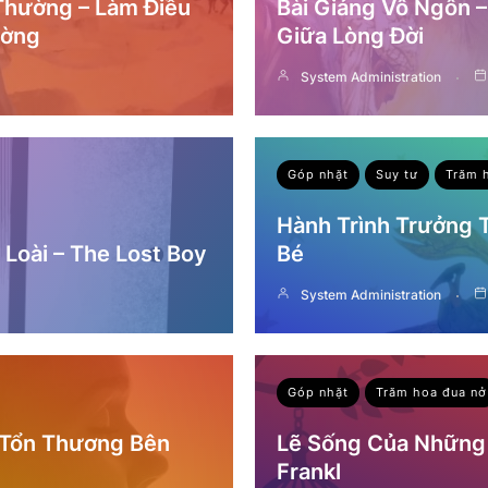
 Thường – Làm Điều
Bài Giảng Vô Ngôn 
ường
Giữa Lòng Đời
System Administration
Góp nhặt
Suy tư
Trăm 
Hành Trình Trưởng
Loài – The Lost Boy
Bé
System Administration
Góp nhặt
Trăm hoa đua nở
 Tổn Thương Bên
Lẽ Sống Của Những 
Frankl