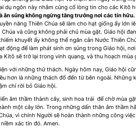
ai dụ ngôn này nhằm củng cố lòng tin cho các Kitô h
à ân sủng không ngừng tăng trưởng nơi các tín hữu.
yền năng Thiên Chúa sẽ làm cho hạt giống ấy lớn lê
 Chúa và cũng không phải chủ mùa gặt. Giáo hội đan
ng khiếm khuyết ấy không thể ngăn cản Nước Thiên Ch
động để làm phát sinh ơn sủng trong Giáo hội, nơi 
 Kitô sẽ trở lại trong vinh quang, và thu hoạch mùa 
 diện với những thử thách. Ngày hôm nay, Giáo hội c
iều hơn là những thách đố đến từ bên ngoài. Những k
ậm chí rời bỏ Giáo hội.
triển âm thầm thành cây, sinh hoa trái để chờ mùa gặ
 thành một cây lớn. Trong những dấn thân âm thầm h
húa, vì chính Người sẽ hoàn thành những công việc t
 niềm xác tín đó. Amen.