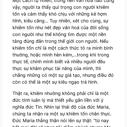
Một cách tự nhiên, trong nền văn hoá nào cũng
vậy, người ta thấy quí trọng con người khiêm
tốn và cảm thấy khó chịu với những kẻ hợm
hĩnh, kiêu căng… Tuy nhiên, xét cho cùng, sự
khiêm tốn như nét đẹp văn hoá của đời sống
con người như thế không tìm được một nền
tảng đúng đắn trong thế giới con người. Nếu
khiêm tốn chỉ là một cách thức tỏ ra mình bình
thường, hoặc mình hèn kém,…trong khi trong
thực tế, chính mình biết và nhiều người đều
thực sự khâm phục tài năng của mình, thì
chẳng những có một sự giả tạo, nhưng điều đó
còn có thể là một sự kiêu ngạo trá hình.
Thật ra, khiêm nhường không phải chỉ là một
đức tính luân lý mà thiết yếu gắn liền với ý
nghĩa đức Tin. Nhìn lại thái độ của đức Maria,
chúng ta nhận ra một sự khiêm tốn chân thực.
Đức Maria thẳng thắn nói lên sự thật: “từ nay