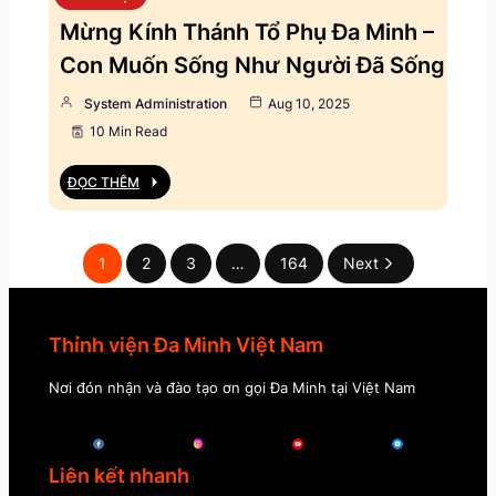
Mừng Kính Thánh Tổ Phụ Đa Minh –
Con Muốn Sống Như Người Đã Sống
System Administration
Aug 10, 2025
10 Min Read
ĐỌC THÊM
1
2
3
…
164
Next
Thỉnh viện Đa Minh Việt Nam
Nơi đón nhận và đào tạo ơn gọi Đa Minh tại Việt Nam
Liên kết nhanh