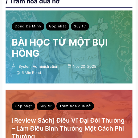
/ Trăm hoa đua nở
Dòng Đa Minh
Góp nhặt
Suy tư
BÀI HỌC TỪ MỘT BỤI
HỒNG
System Administration
Nov 20, 2025
6 Min Read
Góp nhặt
Suy tư
Trăm hoa đua nở
[Review Sách] Điều Vĩ Đại Đời Thường
– Làm Điều Bình Thường Một Cách Phi
Thường