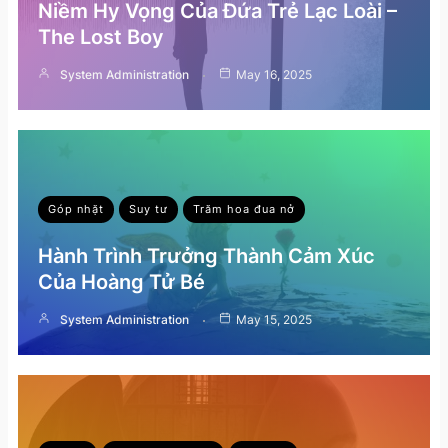
Niềm Hy Vọng Của Đứa Trẻ Lạc Loài –
The Lost Boy
System Administration
May 16, 2025
Góp nhặt
Suy tư
Trăm hoa đua nở
Hành Trình Trưởng Thành Cảm Xúc
Của Hoàng Tử Bé
System Administration
May 15, 2025