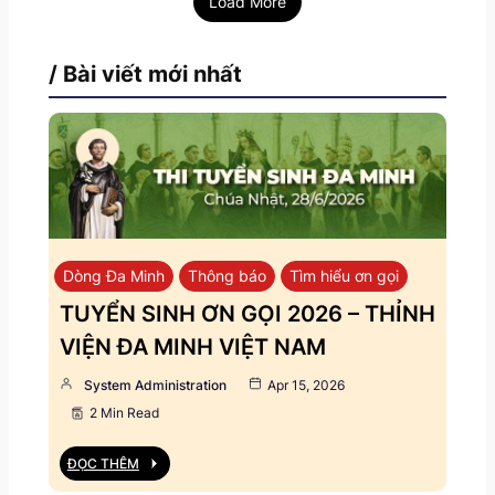
Load More
/ Bài viết mới nhất
Dòng Đa Minh
Thông báo
Tìm hiểu ơn gọi
TUYỂN SINH ƠN GỌI 2026 – THỈNH
VIỆN ĐA MINH VIỆT NAM
System Administration
Apr 15, 2026
2 Min Read
ĐỌC THÊM