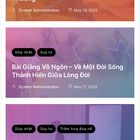
System Administration
May 19, 2025
Góp nhặt
Suy tư
Bài Giảng Vô Ngôn – Về Một Đời Sống
Thánh Hiến Giữa Lòng Đời
System Administration
May 17, 2025
Góp nhặt
Suy tư
Trăm hoa đua nở