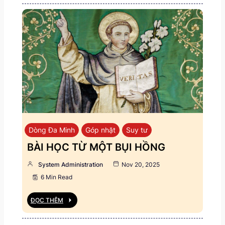
Dòng Đa Minh
Góp nhặt
Suy tư
BÀI HỌC TỪ MỘT BỤI HỒNG
System Administration
Nov 20, 2025
6 Min Read
ĐỌC THÊM