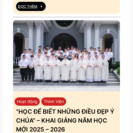
ĐỌC THÊM
Hoạt động
Thỉnh Viện
“HỌC ĐỂ BIẾT NHỮNG ĐIỀU ĐẸP Ý
CHÚA” – KHAI GIẢNG NĂM HỌC
MỚI 2025 – 2026