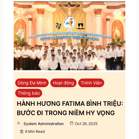
Dòng Đa Minh
Hoạt động
Thỉnh Viện
Thông báo
HÀNH HƯƠNG FATIMA BÌNH TRIỆU:
BƯỚC ĐI TRONG NIỀM HY VỌNG
System Administration
Oct 26, 2025
6 Min Read