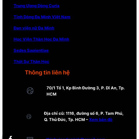
Trung Ương Dòng Curia
Tỉnh Dòng Đa Minh Việt Nam
Đan viện nữ Đa Minh
Học Viện Thần Học Đa Minh
Sedes Sapientiae
Thời Sự Thần Học
Thông tin liên hệ
70/1 Tổ 1, Kp Bình Đường 3, P. Dĩ An, Tp.
HCM
Địa chỉ cũ: 1116, đường số 6, P. Tam Phú,
Q. Thủ Đức, Tp. HCM –
Xem bản đồ