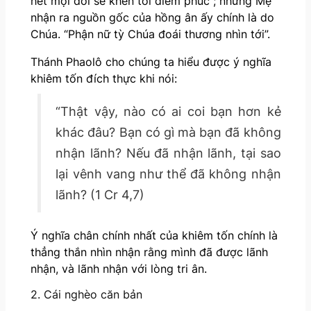
hết mọi đời sẽ khen tôi diễm phúc”; nhưng Mẹ
nhận ra nguồn gốc của hồng ân ấy chính là do
Chúa. “Phận nữ tỳ Chúa đoái thương nhìn tới”.
Thánh Phaolô cho chúng ta hiểu được ý nghĩa
khiêm tốn đích thực khi nói:
“Thật vậy, nào có ai coi bạn hơn kẻ
khác đâu? Bạn có gì mà bạn đã không
nhận lãnh? Nếu đã nhận lãnh, tại sao
lại vênh vang như thể đã không nhận
lãnh? (1 Cr 4,7)
Ý nghĩa chân chính nhất của khiêm tốn chính là
thẳng thắn nhìn nhận rằng mình đã được lãnh
nhận, và lãnh nhận với lòng tri ân.
2. Cái nghèo căn bản