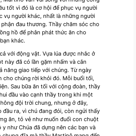
u tốt vì đó là cơ hội để phục vụ người
ục vụ người khác, nhất là những người
số phận đau thương. Thầy chăm sóc cho
 đồng hồ để phân phát thức ăn cho
 bạn khác.
cả với động vật. Vựa lúa được nhắc ở
ột này đã có lần gặm nhấm và cắn
ả năng giao tiếp với chúng. Từ ngày
cho chúng rời khỏi đó. Mỗi buổi tối,
iện. Sau bữa ăn tối với cộng đoàn, thầy
chui đầu vào cạnh thầy trong khi một
không đội trời chung, nhưng ở đây,
đầu ra, vì chú đang đói, còn ngửi thấy
ừng ăn, tỏ vẻ như muốn đuổi con chuột
nó y như Chúa đã dựng nên các bạn và
t ăn chung đĩa mà thầy Martinô mang đến.