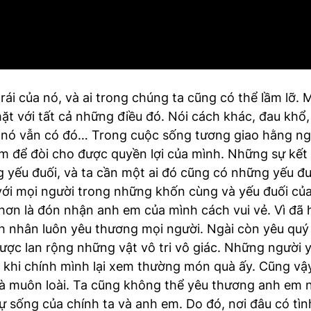
rái của nó, và ai trong chúng ta cũng có thể lầm lỡ. M
ặt với tất cả những điều đó. Nói cách khác, đau khổ, 
 nó vẫn có đó… Trong cuộc sống tương giao hằng ngà
em để đòi cho được quyền lợi của mình. Những sự kết 
yếu đuối, và ta cần một ai đó cũng có những yếu đuô
với mọi người trong những khốn cùng và yếu đuối của
ơn là đón nhận anh em của mình cách vui vẻ. Vì đã h
nh nhân luôn yêu thương mọi người. Ngài còn yêu quý 
 được lan rộng những vật vô tri vô giác. Những ngườ
 khi chính mình lại xem thường món quà ấy. Cũng vậy
n và muôn loài. Ta cũng không thể yêu thương anh em n
 sống của chính ta và anh em. Do đó, nơi đâu có tìn