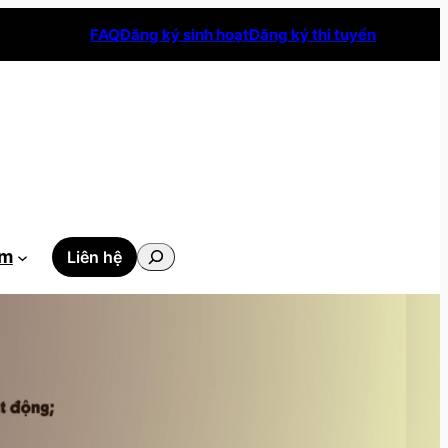
FAQ
Đăng ký sinh hoạt
Đăng ký thi tuyển
Tìm
ẫm
Liên hệ
kiếm