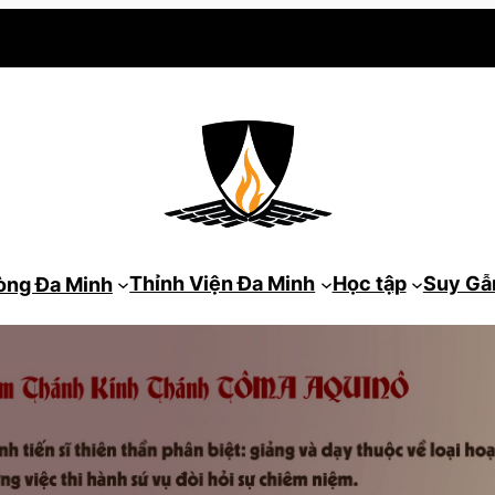
Thỉnh Viện Đa Minh
Học tập
Suy G
òng Đa Minh