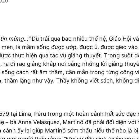
020
o tin mừng…”
Dù trải qua bao nhiêu thế hệ, Giáo Hội 
à men, là mầm sống được ướp, được ủ, được gieo và
ược thực hiện qua tác vụ giảng thuyết. Trong suốt d
ụ, ra đi rao giảng khắp nơi bằng những lời giảng thu
 sống cách rất âm thầm, cần mẫn trong từng công vi
, thầm lặng như vậy. Thầy không viết sách, không đ
79 tại Lima, Pêru trong một hoàn cảnh hết sức đặc biệ
– bà Anna Velasquez, Martinô đã phải đối diện với r
 cảnh ấy lại giúp Martinô sớm thấu hiểu thế nào là b
cho mọi người thấy rằng:
“
M
ọi sự đều sinh lợi ích ch