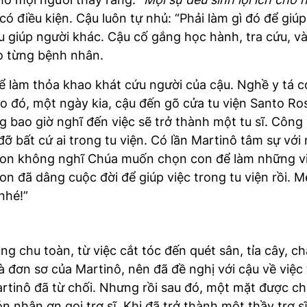
ó điều kiện. Cậu luôn tự nhủ: “Phải làm gì đó để giú
 giúp người khác. Cậu cố gắng học hành, tra cứu, và 
ho từng bệnh nhân.
 làm thỏa khao khát cứu người của cậu. Nghề y tá có
 đó, một ngày kia, cậu đến gõ cửa tu viện Santo Ros
bao giờ nghĩ đến việc sẽ trở thành một tu sĩ. Công vi
đỡ bất cứ ai trong tu viện. Có lần Martinô tâm sự vớ
Con không nghĩ Chúa muốn chọn con để làm những việ
n đã dâng cuộc đời để giúp việc trong tu viện rồi. 
nhé!”
ng chu toàn, từ việc cắt tóc đến quét sân, tỉa cây, 
à đơn sơ của Martinô, nên đã đề nghị với cậu về việc
rtinô đã từ chối. Nhưng rồi sau đó, một mặt được ch
n nhận ơn gọi trợ sĩ. Khi đã trở thành một thầy trợ 