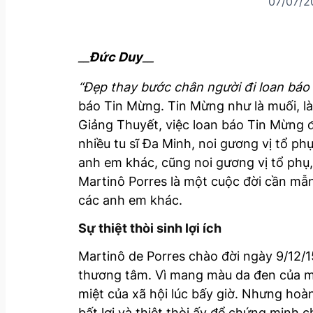
07/07/2
__
Đức Duy
__
“Đẹp thay bước chân người đi loan bá
báo Tin Mừng. Tin Mừng như là muối, l
Giảng Thuyết, việc loan báo Tin Mừng đ
nhiều tu sĩ Đa Minh, noi gương vị tổ ph
anh em khác, cũng noi gương vị tổ phụ,
Martinô Porres là một cuộc đời cần mẫn
các anh em khác.
Sự thiệt thòi sinh lợi ích
Martinô de Porres chào đời ngày 9/12/15
thương tâm. Vì mang màu da đen của mẹ 
miệt của xã hội lúc bấy giờ. Nhưng hoàn
bất lợi và thiệt thòi ấy để chứng minh 