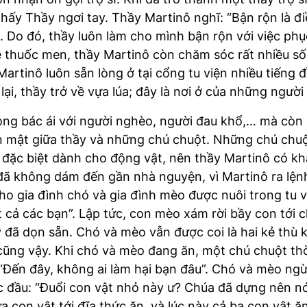
hấy Thầy ngơi tay. Thầy Martinô nghĩ: “Bận rộn là điề
n. Do đó, thầy luôn làm cho mình bận rộn với việc ph
về thuốc men, thầy Martinô còn chăm sóc rất nhiều 
artinô luôn sẵn lòng ở tại cổng tu viện nhiều tiếng
lại, thầy trở về vựa lúa; đây là nơi ở của những người
òng bác ái với người nghèo, người đau khổ,… mà còn 
hân mật giữa thầy và những chú chuột. Những chú chu
 đặc biệt dành cho động vật, nên thầy Martinô có kh
 không dám đến gần nhà nguyện, vì Martinô ra lệnh 
ho gia đình chó và gia đình mèo được nuôi trong tu v
ất cả các bạn”. Lập tức, con mèo xám rời bầy con tới 
y đã dọn sẵn. Chó và mèo vẫn được coi là hai kẻ thù 
ũng vậy. Khi chó và mèo đang ăn, một chú chuột thò 
 “Đến đây, không ai làm hại bạn đâu”. Chó và mèo ng
ắc đầu: “Đuổi con vật nhỏ này ư? Chúa đã dựng nên 
y đưa con vật tới đĩa thức ăn, và lúc này cả ba con vậ