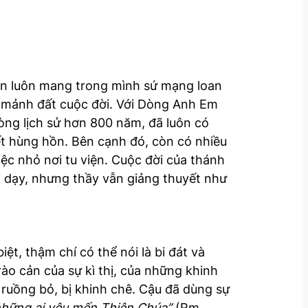
vẫn luôn mang trong mình sứ mạng loan
o mảnh đất cuộc đời. Với Dòng Anh Em
òng lịch sử hơn 800 năm, đã luôn có
yết hùng hồn. Bên cạnh đó, còn có nhiều
ệc nhỏ nơi tu viện. Cuộc đời của thánh
i dạy, nhưng thầy vẫn giảng thuyết như
t, thậm chí có thể nói là bi đát và
ào cản của sự kì thị, của những khinh
ị ruồng bỏ, bị khinh chê. Cậu đã dùng sự
o những ai yêu mến Thiên Chúa”
(Rm