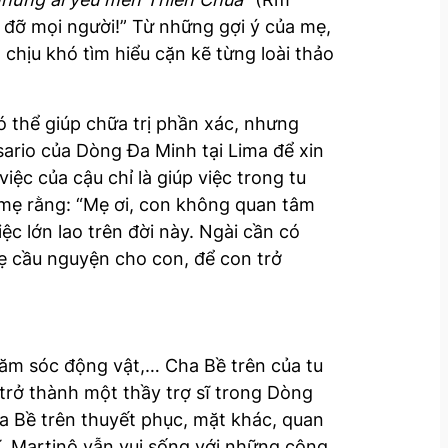
p đỡ mọi người!” Từ những gợi ý của mẹ,
chịu khó tìm hiểu cặn kẽ từng loài thảo
 thể giúp chữa trị phần xác, nhưng
ario của Dòng Đa Minh tại Lima để xin
ệc của cậu chỉ là giúp việc trong tu
i mẹ rằng: “Mẹ ơi, con không quan tâm
c lớn lao trên đời này. Ngài cần có
Mẹ cầu nguyện cho con, để con trở
chăm sóc động vật,… Cha Bề trên của tu
 trở thành một thầy trợ sĩ trong Dòng
a Bề trên thuyết phục, mặt khác, quan
sĩ, Martinô vẫn vui sống với những công