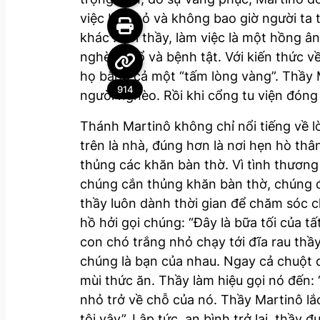
việc bé nhỏ và không bao giờ người ta t
khác”. Với thầy, làm việc là một hồng â
nghèo khổ và bệnh tật. Với kiến thức 
họ bằng cả một “tấm lòng vàng”. Thầy M
914
người nghèo. Rồi khi cổng tu viện đóng 
Thánh Martinô không chỉ nổi tiếng về l
trên là nhà, đúng hơn là nơi hẹn hò t
thủng các khăn bàn thờ. Vì tình thương
chúng cắn thủng khăn bàn thờ, chúng đã
thầy luôn dành thời gian để chăm sóc c
hồ hởi gọi chúng: “Đây là bữa tối của t
con chó trắng nhỏ chạy tới đĩa rau thầ
chúng là bạn của nhau. Ngay cả chuột c
mùi thức ăn. Thầy làm hiệu gọi nó đến:
nhỏ trở về chỗ của nó. Thầy Martinô l
tôi vậy”. Lập tức, an bình trở lại, thầ