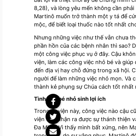
8,28), và lòng yêu mến không cần phải c
Martinô muốn trở thành một y tá để cứu
mộc, để biết loại thuốc nào tốt nhất c
Nhưng những việc như thế vẫn chưa thể
phần hồn của các bệnh nhân thì sao? Do
một công việc phục vụ ở đây. Cậu không 
viện, làm các công việc nhỏ bé và giúp 
đến địa vị hay chỗ đứng trong xã hội. 
người để làm những việc nhỏ mọn. Và co
thành kẻ phụng sự Chúa cách tốt nhất 
Tình yêu bé nhỏ sinh lợi ích
Trong tu viện này, công việc nào cậu cũ
viện dần nhận ra được sự thánh thiện v
Đa Minh. Vì thấy mình bất xứng, nên Ma
trọng hơn, do sự vâng phục, Martinô đó