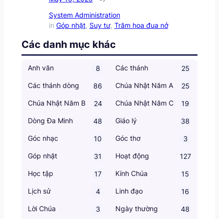
System Administration
in
Góp nhặt
, 
Suy tư
, 
Trăm hoa đua nở
Các danh mục khác
Anh văn
Các thánh
8
25
Các thánh dòng
Chúa Nhật Năm A
86
25
Chúa Nhật Năm B
Chúa Nhật Năm C
24
19
Dòng Đa Minh
Giáo lý
48
38
Góc nhạc
Góc thơ
10
3
Góp nhặt
Hoạt động
31
127
Học tập
Kính Chúa
17
15
Lịch sử
Linh đạo
4
16
Lời Chúa
Ngày thường
3
48