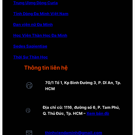
Trung Ương Dòng Curia
Tỉnh Dòng Đa Minh Việt Nam
Đan viện nữ Đa Minh
Học Viện Thần Học Đa Minh
Sedes Sapientiae
Thời Sự Thần Học
Thông tin liên hệ
70/1 Tổ 1, Kp Bình Đường 3, P. Dĩ An, Tp.
HCM
Địa chỉ cũ: 1116, đường số 6, P. Tam Phú,
Q. Thủ Đức, Tp. HCM –
Xem bản đồ
thinhviendaminh@gmail.com