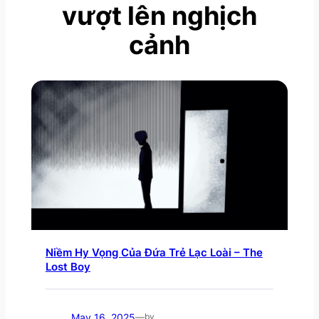
vượt lên nghịch
cảnh
Niềm Hy Vọng Của Đứa Trẻ Lạc Loài – The
Lost Boy
May 16, 2025
—
by