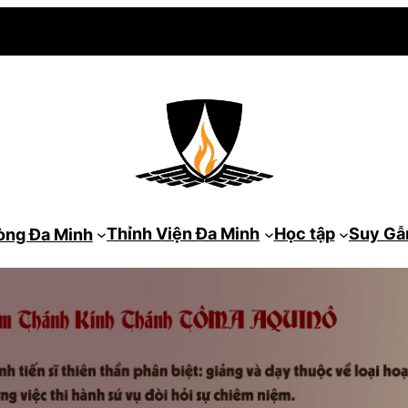
Thỉnh Viện Đa Minh
Học tập
Suy G
òng Đa Minh