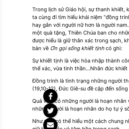
Trong lịch sử Giáo hội, sự thanh khiết,
ta cùng đi tìm hiểu khái niệm “đồng trin
hay gắn với người nữ hơn là người nam
một quà tặng, Thiên Chúa ban cho những
được hiểu là giữ thân xác trong sạch, 
bàn về
Ơn gọi sống khiết tịnh
có ghi:
Sự khiết tịnh là việc hòa nhập thành cô
thể xác, vừa tinh thần…Nhân đức khiết 
Đồng trinh là tình trạng những người t
(19,10-12), Đức Giê-su đề cập đến sống 
Quả vậy, có những người là hoạn nhân v
những người là hoạn nhân do họ tự ý số
Như vậy, có thể hiểu một cách chung nhấ
giữ thân xác và tâm hồn trong sạch.