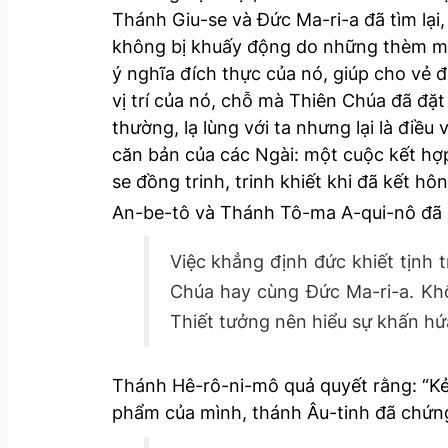
Thánh Giu-se và Đức Ma-ri-a đã tìm lại
không bị khuấy động do những thèm muốn
ý nghĩa đích thực của nó, giúp cho vẻ đ
vị trí của nó, chỗ mà Thiên Chúa đã đặt
thường, lạ lùng với ta nhưng lại là điề
căn bản của các Ngài: một cuộc kết hợp t
se đồng trinh, trinh khiết khi đã kết 
An-be-tô và Thánh Tô-ma A-qui-nô đã 
Việc khẳng định đức khiết tịnh 
Chúa hay cùng Đức Ma-ri-a. Khôn
Thiết tưởng nên hiểu sự khấn hứa
Thánh Hê-rô-ni-mô quả quyết rằng: “Kẻ 
phẩm của mình, thánh Âu-tinh đã chứn