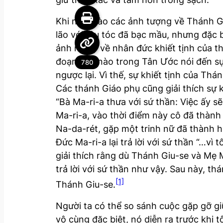
Khi nhìn vào các ảnh tượng về Thánh G
lão với râu tóc đã bạc mầu, nhưng đặc 
ảnh ngụ ý về nhân đức khiết tịnh của th
đoạn văn nào trong Tân Ước nói đến sự
780
ngược lại. Vì thế, sự khiết tịnh của Th
Các thánh Giáo phụ cũng giải thích sự k
“Bà Ma-ri-a thưa với sứ thần: Việc ấy sẽ
Ma-ri-a, vào thời điểm này cô đã thành 
Na-da-rét, gặp một trinh nữ đã thành hô
Đức Ma-ri-a lại trả lời với sứ thần “…vì
giải thích rằng dù Thánh Giu-se và Mẹ 
trả lời với sứ thần như vậy. Sau này, 
[1]
Thánh Giu-se.
Người ta có thể so sánh cuộc gặp gỡ g
vô cùng đặc biệt, nó diễn ra trước khi