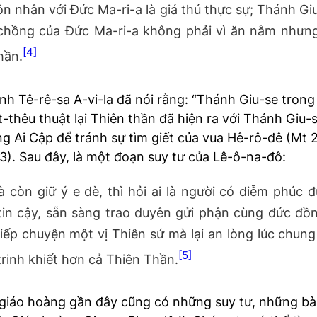
hôn nhân với Đức Ma-ri-a là giá thú thực sự; Thánh G
chồng của Đức Ma-ri-a không phải vì ăn nằm nhưng 
[4]
hần.
ánh Tê-rê-sa A-vi-la đã nói rằng: “Thánh Giu-se tron
thêu thuật lại Thiên thần đã hiện ra với Thánh Giu-s
ang Ai Cập để tránh sự tìm giết của vua Hê-rô-đê (Mt
-23). Sau đây, là một đoạn suy tư của Lê-ô-na-đô:
à còn giữ ý e dè, thì hỏi ai là người có diễm phúc 
in cậy, sẵn sàng trao duyên gửi phận cùng đức đồn
iếp chuyện một vị Thiên sứ mà lại an lòng lúc chun
[5]
rinh khiết hơn cả Thiên Thần.
 giáo hoàng gần đây cũng có những suy tư, những bài 