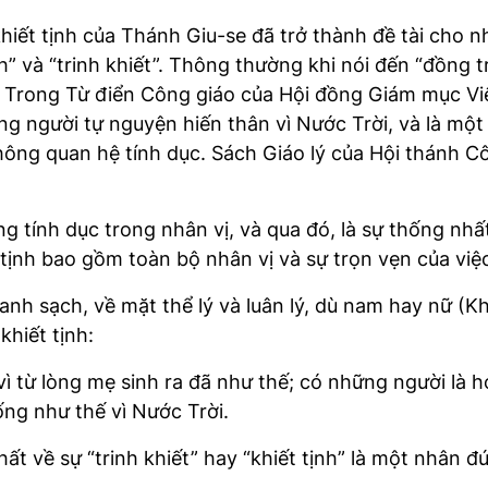
 khiết tịnh của Thánh Giu-se đã trở thành đề tài cho n
h” và “trinh khiết”. Thông thường khi nói đến “đồng t
. Trong Từ điển Công giáo của Hội đồng Giám mục V
 người tự nguyện hiến thân vì Nước Trời, và là một 
không quan hệ tính dục. Sách Giáo lý của Hội thánh 
ng tính dục trong nhân vị, và qua đó, là sự thống nhấ
tịnh bao gồm toàn bộ nhân vị và sự trọn vẹn của việc
hanh sạch, về mặt thể lý và luân lý, dù nam hay nữ (
khiết tịnh:
ì từ lòng mẹ sinh ra đã như thế; có những người là h
ng như thế vì Nước Trời.
t về sự “trinh khiết” hay “khiết tịnh” là một nhân đ