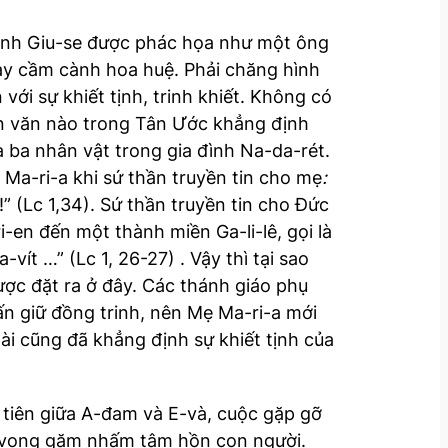
hánh Giu-se được phác họa như một ông
tay cầm cành hoa huệ. Phải chăng hình
với sự khiết tịnh, trinh khiết. Không có
ạn văn nào trong Tân Ước khẳng định
ủa ba nhân vật trong gia đình Na-da-rét.
 Ma-ri-a khi sứ thần truyền tin cho mẹ
:
!” (Lc 1,34). Sứ thần truyền tin cho Đức
-en đến một thành miền Ga-li-lê, gọi là
ít …” (Lc 1, 26-27) . Vậy thì tại sao
được đặt ra ở đây. Các thánh giáo phụ
ấn giữ đồng trinh, nên Mẹ Ma-ri-a mới
ài cũng đã khẳng định sự khiết tịnh của
 tiên giữa A-đam và E-và, cuộc gặp gỡ
dục vọng gặm nhấm tâm hồn con người.