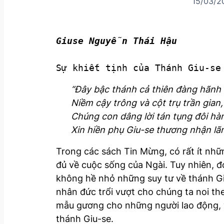
15/03/2
Sự khiết tịnh của Thánh Giu-se
“Đây bậc thánh cả thiên đàng hãnh 
Niềm cậy trông và cột trụ trần gian,
Chúng con dâng lời tán tụng đôi hà
Xin hiền phụ Giu-se thương nhận lã
Trong các sách Tin Mừng, có rất ít nhữn
đủ về cuộc sống của Ngài. Tuy nhiên, đó
không hề nhỏ những suy tư về thánh Giu
nhân đức trổi vượt cho chúng ta noi the
mẫu gương cho những người lao động, v.v
thánh Giu-se.