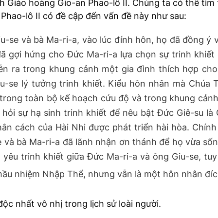
h Giáo hoàng Gio-an Phao-lô II. Chúng ta có thể tìm 
Phao-lô II có đề cập đến vấn đề này như sau:
iu-se và bà Ma-ri-a, vào lúc đính hôn, họ đã đồng ý 
 gợi hứng cho Đức Ma-ri-a lựa chọn sự trinh khiế
 ra trong khung cảnh một gia đình thích hợp cho s
iu-se lý tưởng trinh khiết. Kiểu hôn nhân mà Chúa
 trong toàn bộ kế hoạch cứu độ và trong khung cảnh 
ỏi sự hạ sinh trinh khiết để nêu bật Đức Giê-su là
ân cách của Hài Nhi được phát triển hài hòa. Chín
 và bà Ma-ri-a đã lãnh nhận ơn thánh để họ vừa sốn
 yêu trinh khiết giữa Đức Ma-ri-a và ông Giu-se, t
ện mầu nhiệm Nhập Thể, nhưng vẫn là một hôn nhân đíc
ộc nhất vô nhị trong lịch sử loài người.