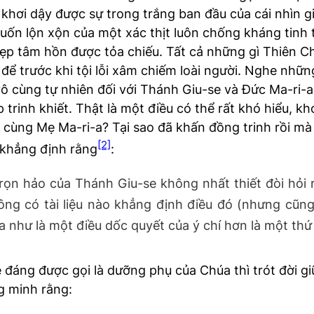
, khơi dậy được sự trong trắng ban đầu của cái nhìn 
 lộn xộn của một xác thịt luôn chống kháng tinh thầ
ẹp tâm hồn được tỏa chiếu. Tất cả những gì Thiên Chú
 để trước khi tội lỗi xâm chiếm loài người. Nghe nhữn
u vô cùng tự nhiên đối với Thánh Giu-se và Đức Ma-ri-
rinh khiết. Thật là một điều có thể rất khó hiểu, khó
hôn cùng Mẹ Ma-ri-a? Tại sao đã khấn đồng trinh rồi 
[2]
khẳng định rằng
:
trọn hảo của Thánh Giu-se không nhất thiết đòi hỏi
g có tài liệu nào khẳng định điều đó (nhưng cũng k
 như là một điều dốc quyết của ý chí hơn là một thứ
đáng được gọi là dưỡng phụ của Chúa thì trót đời gi
g minh rằng: