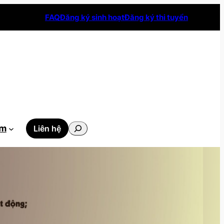
FAQ
Đăng ký sinh hoạt
Đăng ký thi tuyển
Tìm
ẫm
Liên hệ
kiếm