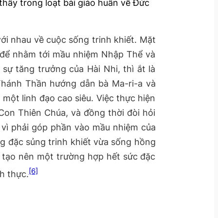
thấy trong loạt bài giáo huấn về Đức
với nhau về cuộc sống trinh khiết. Mặt
t để nhằm tới mầu nhiệm Nhập Thể và
ự tăng trưởng của Hài Nhi, thì ắt là
 Thánh Thần hướng dẫn bà Ma-ri-a và
một linh đạo cao siêu. Việc thực hiện
 Con Thiên Chúa, và đồng thời đòi hỏi
h vì phải góp phần vào mầu nhiệm của
g đặc sủng trinh khiết vừa sống hồng
uy tạo nên một trường hợp hết sức đặc
[6]
h thực.