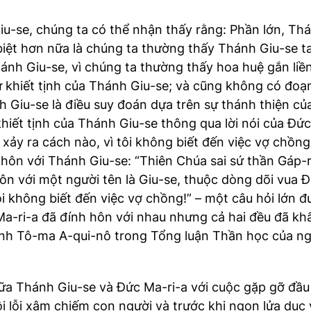
iu-se, chúng ta có thể nhận thấy rằng: Phần lớn, T
biệt hơn nữa là chúng ta thường thấy Thánh Giu-se 
ánh Giu-se, vì chúng ta thường thấy hoa huệ gắn liền 
 khiết tịnh của Thánh Giu-se; và cũng không có đo
ánh Giu-se là điều suy đoán dựa trên sự thánh thiện c
hiết tịnh của Thánh Giu-se thông qua lời nói của Đức
 xảy ra cách nào, vì tôi không biết đến việc vợ chồng
hôn với Thánh Giu-se: “Thiên Chúa sai sứ thần Gáp-ri
n với một người tên là Giu-se, thuộc dòng dõi vua Đa-v
 tôi không biết đến việc vợ chồng!” – một câu hỏi lớn 
Ma-ri-a đã đính hôn với nhau nhưng cả hai đều đã kh
thánh Tô-ma A-qui-nô trong Tổng luận Thần học của ng
iữa Thánh Giu-se và Đức Ma-ri-a với cuộc gặp gỡ đầu
 tội lỗi xâm chiếm con người và trước khi ngọn lửa 