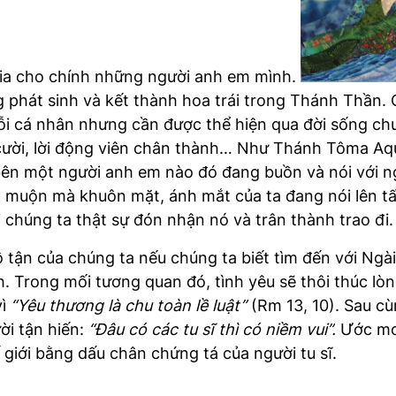
hia cho chính những người anh em mình.
 phát sinh và kết thành hoa trái trong Thánh Thần.
mỗi cá nhân nhưng cần được thể hiện qua đời sống c
cười, lời động viên chân thành… Như Thánh Tôma Aqui
 bên một người anh em nào đó đang buồn và nói với n
 muộn mà khuôn mặt, ánh mắt của ta đang nói lên tấ
i chúng ta thật sự đón nhận nó và trân thành trao đi.
 tận của chúng ta nếu chúng ta biết tìm đến với Ngài,
h. Trong mối tương quan đó, tình yêu sẽ thôi thúc lò
vì
“Yêu thương là chu toàn lề luật”
(Rm 13, 10). Sau cù
ời tận hiến:
“Đâu có các tu sĩ thì có niềm vui”.
Ước mon
 giới bằng dấu chân chứng tá của người tu sĩ.