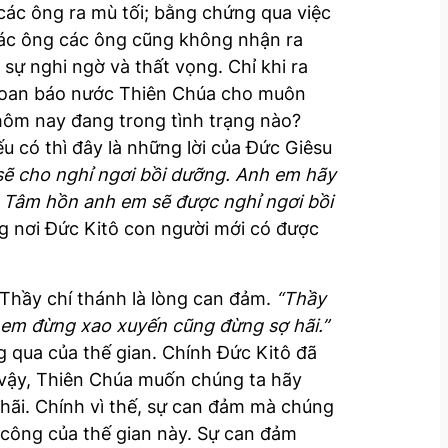
các ông ra mù tối; bằng chứng qua việc
 các ông các ông cũng không nhận ra
 sự nghi ngờ và thất vọng. Chỉ khi ra
h loan báo nước Thiên Chúa cho muôn
 hôm nay đang trong tình trạng nào?
u có thì đây là những lời của Đức Giêsu
 sẽ cho nghỉ ngơi bồi dưỡng. Anh em hãy
g. Tâm hồn anh em sẽ được nghỉ ngơi bồi
ng nơi Đức Kitô con người mới có được
Thầy chí thánh là lòng can đảm.
“Thầy
 em đừng xao xuyến cũng đừng sợ hãi.”
g qua của thế gian. Chính Đức Kitô đã
vậy, Thiên Chúa muốn chúng ta hãy
 hãi. Chính vì thế, sự can đảm mà chúng
 công của thế gian này. Sự can đảm