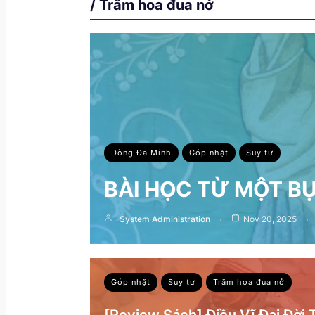
/ Trăm hoa đua nở
Dòng Đa Minh
Góp nhặt
Suy tư
BÀI HỌC TỪ MỘT B
System Administration
Nov 20, 2025
Góp nhặt
Suy tư
Trăm hoa đua nở