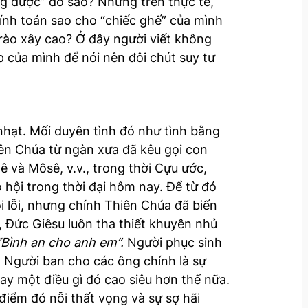
ũng được” đó sao? Nhưng trên thực tế,
tính toán sao cho “chiếc ghế” của mình
 rào xây cao? Ở đây người viết không
p của mình để nói nên đôi chút suy tư
nhạt. Mối duyên tình đó như tình bằng
iên Chúa từ ngàn xưa đã kêu gọi con
 và Môsê, v.v., trong thời Cựu ước,
 hội trong thời đại hôm nay. Để từ đó
i lỗi, nhưng chính Thiên Chúa đã biến
n, Đức Giêsu luôn tha thiết khuyên nhủ
“Bình an cho anh em”.
Người phục sinh
n Người ban cho các ông chính là sự
hay một điều gì đó cao siêu hơn thế nữa.
điểm đó nỗi thất vọng và sự sợ hãi