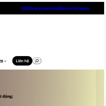
FAQ
Đăng ký sinh hoạt
Đăng ký thi tuyển
Tìm
ẫm
Liên hệ
kiếm