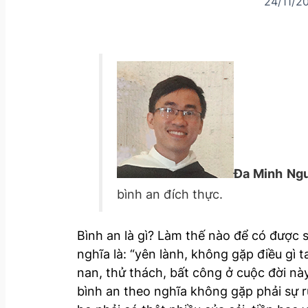
24/11/2
Đa Minh Ng
bình an đích thực.
Bình an là gì? Làm thế nào để có được 
nghĩa là: “yên lành, không gặp điều gì t
nan, thử thách, bất công ở cuộc đời nà
bình an theo nghĩa không gặp phải sự 