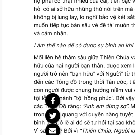
họ phải có thật nhiều của cải, tiền bạ
hỏi có ai sở hữu những thứ nói trên mà
không bị lung lay, lo nghĩ bảo vệ két 
muốn tiếp tục bàn sâu vê đề tài muôn th
và cảm nhận.
Làm thế nào để có được sự bình an khi
Mối liên hệ thâm sâu giữa Thiên Chúa v
hữu của hai người bạn thân, được xem l
người trở nên “bạn hữu” với Người” từ 
đến các Tông đồ trong thời Tân ước, tiế
con người được chung hưởng niềm vui và
tội lỗi đó thành “tội hồng phúc”. Bởi vậ
các Tông Đồ rằng:
“Anh em đừng sợ”.
Mỗ
trong vinh quang với quyền năng tuyệt 
bình an. Có lẽ ai đó sẽ tự hỏi tại sao 
Vì sao vậy? Bởi vì
“Thiên Chúa, Người lu