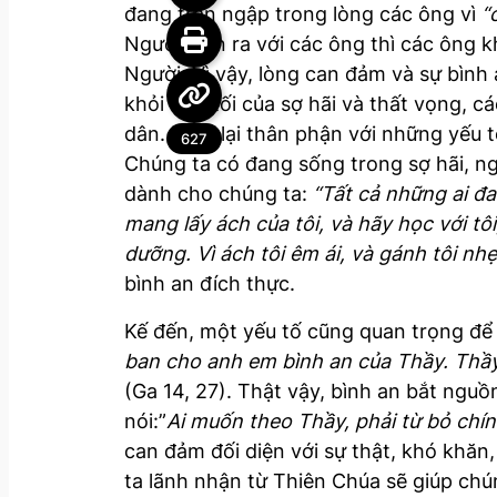
đang tràn ngập trong lòng các ông vì
“
Người hiện ra với các ông thì các ông 
Người. Vì vậy, lòng can đảm và sự bình 
khỏi tăm tối của sợ hãi và thất vọng,
dân. Nhìn lại thân phận với những yếu 
627
Chúng ta có đang sống trong sợ hãi, ng
dành cho chúng ta:
“Tất cả những ai đ
mang lấy ách của tôi, và hãy học với tô
dưỡng. Vì ách tôi êm ái, và gánh tôi nh
bình an đích thực.
Kế đến, một yếu tố cũng quan trọng để
ban cho anh em bình an của Thầy. Thầy
(Ga 14, 27). Thật vậy, bình an bắt ngu
nói:”
Ai muốn theo Thầy, phải từ bỏ chí
can đảm đối diện với sự thật, khó khăn
ta lãnh nhận từ Thiên Chúa sẽ giúp chú