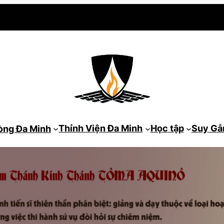
Thỉnh Viện Đa Minh
Học tập
Suy G
òng Đa Minh