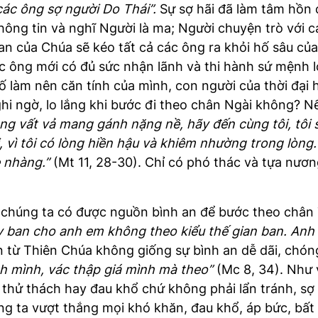
các ông sợ người Do Thái”.
Sự sợ hãi đã làm tâm hồn 
không tin và nghĩ Người là ma; Người chuyện trò với
an của Chúa sẽ kéo tất cả các ông ra khỏi hố sâu của
 các ông mới có đủ sức nhận lãnh và thi hành sứ mện
tố làm nên căn tính của mình, con người của thời đại
hi ngờ, lo lắng khi bước đi theo chân Ngài không? Nế
ang vất vả mang gánh nặng nề, hãy đến cùng tôi, tôi
i, vì tôi có lòng hiền hậu và khiêm nhường trong lòn
ẹ nhàng.”
(Mt 11, 28-30). Chỉ có phó thác và tựa nươ
 chúng ta có được nguồn bình an để bước theo chân 
 ban cho anh em không theo kiểu thế gian ban. Anh
ồn từ Thiên Chúa không giống sự bình an dễ dãi, chón
nh mình, vác thập giá mình mà theo”
(Mc 8, 34). Như 
, thử thách hay đau khổ chứ không phải lẩn tránh, sợ
ng ta vượt thắng mọi khó khăn, đau khổ, áp bức, bất