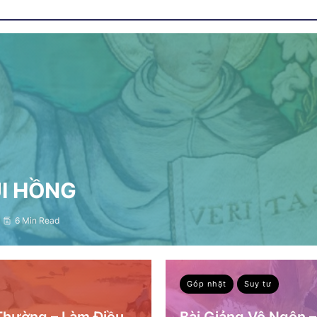
ỤI HỒNG
6 Min Read
Góp nhặt
Suy tư