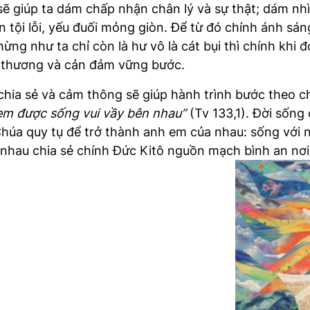
sẽ giúp ta dám chấp nhận chân lý và sự thật; dám nh
ội lỗi, yếu đuối mỏng giòn. Để từ đó chính ánh sáng 
ừng như ta chỉ còn là hư vô là cát bụi thì chính khi
t thương và cản đảm vững bước.
 chia sẻ và cảm thông sẽ giúp hành trình bước theo c
em được sống vui vầy bên nhau”
(Tv 133,1). Đời sống
 Chúa quy tụ để trở thành anh em của nhau: sống với
hau chia sẻ chính Đức Kitô nguồn mạch bình an nơi 