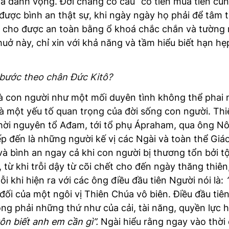
c và danh vọng. Đời chẳng có câu “có tiền mua tiên c
 được bình an thật sự, khi ngày ngày họ phải để tâm 
sắt cho được an toàn bằng ổ khoá chắc chắn và tường
uở này, chỉ xin với khả năng và tầm hiểu biết hạn hẹ
 bước theo chân Đức Kitô?
à con người như một mối duyên tình không thể phai 
à một yếu tố quan trọng của đời sống con người. Th
thời nguyên tổ Ađam, tới tổ phụ Ápraham, qua ông Nôê
p đến là những người kế vị các Ngài và toàn thể Giáo
 bình an ngay cả khi con người bị thương tổn bởi tộ
y, từ khi trỗi dậy từ cõi chết cho đến ngày thăng thiê
i khi hiện ra với các ông điều đầu tiên Người nói là:
đối của một ngôi vị Thiên Chúa vô biên. Điều đầu tiê
không phải những thứ như của cải, tài năng, quyền lực 
ôn biết anh em cần gì”.
Ngài hiểu rằng ngay vào thời 