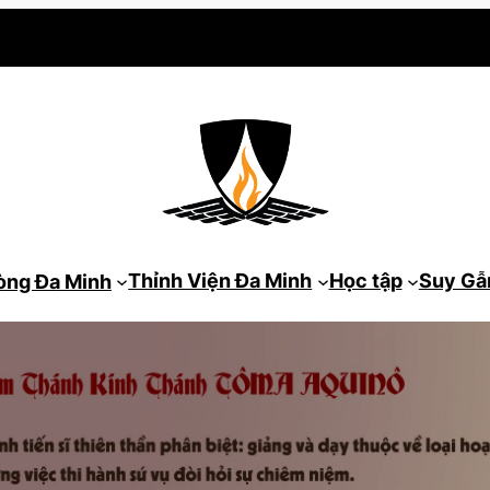
Thỉnh Viện Đa Minh
Học tập
Suy G
òng Đa Minh