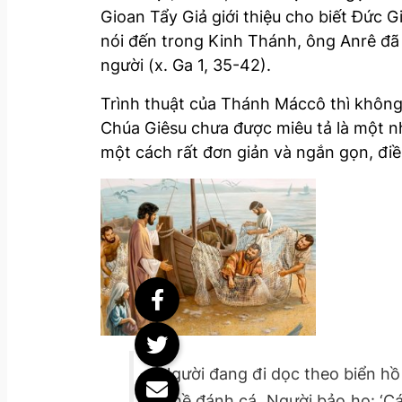
Gioan Tẩy Giả giới thiệu cho biết Đức 
nói đến trong Kinh Thánh, ông Anrê đã
người (x. Ga 1, 35-42).
Trình thuật của Thánh Máccô thì không 
Chúa Giêsu chưa được miêu tả là một nh
một cách rất đơn giản và ngắn gọn, điề
“Người đang đi dọc theo biển hồ 
nghề đánh cá. Người bảo họ: ‘Các