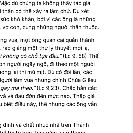
 Mặc dù chúng ta không thấy tác giả
 thân có thể xảy ra lắm chứ. Dù xét
 sức khó khăn, bởi vì các ông là những
, vợ con, cùng những người thân thuộc.
 ông vua, một ông quan cai quản thành
rao giảng một thứ lý thuyết mới lạ,
i không có chỗ tựa đầu.”
(Lc 9, 58) Thế
con người ngây ngô, đi theo một người
ng lai thì mù mịt. Dù có đôi lần, các
Người làm vua nhưng chính Chúa Giêsu
ngày mà theo.”
(Lc 9,23). Chắc hẳn các
t vả và đau đớn đến mức nào. Thập giá
u biết điều này, thế nhưng các ông vẫn
ng đinh và chết nhục nhã trên Thánh
hể tồi tệ hơn, bao năm lang thang