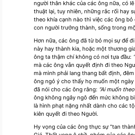
người thân khác của các ông nữa, có lẽ
thuật lại, tuy nhiên, những rắc rối hay
theo khía cạnh nào thì việc các ông bỏ
con người trưởng thành, sống trong mộ
Hơn nữa, các ông đã từ bỏ mọi sự để đi
này hay thành kia, hoặc một thương gia 
ông ta thậm chí không có nơi tựa đầu:
mà các ông vẫn quyết định đi theo Ngườ
mà mình phải lang thang bất định, đêm đ
ông ngỏ ý cho thấy họ muốn một ngày 
đã nói cho các ông rằng:
“Ai muốn theo
ông không ngây ngô đến mức không biết 
là hình phạt nặng nhất dành cho các tội
kiên quyết đi theo Người.
Hy vọng của các ông thực sự “tan thành
Giá. Thất vọng ê chề, nhóm của các ôn