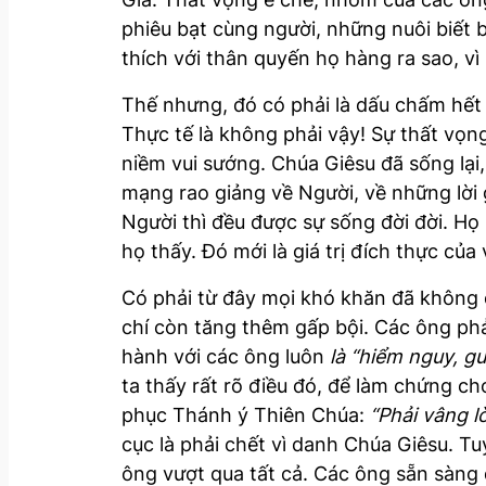
phiêu bạt cùng người, những nuôi biết 
thích với thân quyến họ hàng ra sao, vì
Thế nhưng, đó có phải là dấu chấm hết 
Thực tế là không phải vậy! Sự thất vọn
niềm vui sướng. Chúa Giêsu đã sống lại,
mạng rao giảng về Người, về những lời 
Người thì đều được sự sống đời đời. Họ
họ thấy. Đó mới là giá trị đích thực của
Có phải từ đây mọi khó khăn đã không 
chí còn tăng thêm gấp bội. Các ông phải
hành với các ông luôn
là “hiểm nguy, g
ta thấy rất rõ điều đó, để làm chứng c
phục Thánh ý Thiên Chúa:
“Phải vâng l
cục là phải chết vì danh Chúa Giêsu. Tu
ông vượt qua tất cả. Các ông sẵn sàng