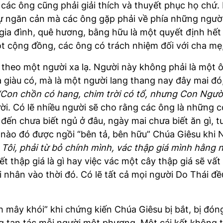
 các ông cũng phải giải thích và thuyết phục họ chứ.
 sự ngăn cản mà các ông gặp phải về phía những người
 gia đình, quê hương, bằng hữu là một quyết định hết
t cộng đồng, các ông có trách nhiệm đối với cha mẹ
 theo một người xa lạ. Người này không phải là một
giàu có, mà là một người lang thang nay đây mai đó, 
“Con chồn có hang, chim trời có tổ, nhưng Con Ngườ
i. Có lẽ nhiều người sẽ cho rằng các ông là những 
ến chưa biết ngủ ở đâu, ngày mai chưa biết ăn gì, tươ
nào đó được ngồi “bên tả, bên hữu” Chúa Giêsu khi 
 Tôi, phải từ bỏ chính mình, vác thập giá mình hằng 
thập giá là gì hay việc vác một cây thập giá sẽ vấ
 nhân vào thời đó. Có lẽ tất cả mọi người Do Thái đề
 mây khói” khi chứng kiến Chúa Giêsu bị bắt, bị đó
g tan tác mỗi người một phương. Một cái kết không t