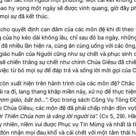
bao hy vọng một ngày sẽ được vinh quang, giờ đây phả
 mọi sự đã kết thúc.
cho quyết định can đảm của các môn đệ khi đi theo 
g của họ kéo dài không lâu, chỉ sau đó ba ngày, nhữ
 đã nhiều lần hiện ra, cùng ăn cùng uống với các ông
giáo huấn của Người cũng như sự chết và phục sinh c
 sẽ chiến thắng sự chết như chính Chúa Giêsu đã chi
 việc từ bỏ mọi sự để đáp trả và sống lời mời gọi của 
còn xuất hiện trên hành trình của các môn đệ? Chắ
 ra đi, lang thang khắp miền này, xứ nọ để thực hiện
ươm giáo, bắt bớ…”
. Đọc trong sách Công Vụ Tông Đồ
ho Chúa Giêsu, các môn đệ đã phải chấp nhận đòn vọt
ời Thiên Chúa hơn là vâng lời người ta”.
(Cv 5, 29). H
y nhiên, niềm vui được Phục vụ Tin Mừng và nhất là t
 đón nhận mọi đau khổ và cái chết với một tâm thái 