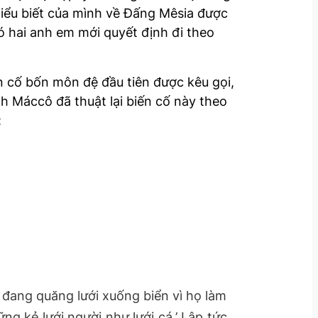
hiểu biết của mình về Đấng Mêsia được
 hai anh em mới quyết định đi theo
n cố bốn môn đệ đầu tiên được kêu gọi,
h Máccô đã thuật lại biến cố này theo
:
, đang quăng lưới xuống biển vì họ làm
g kẻ lưới người như lưới cá.’ Lập tức