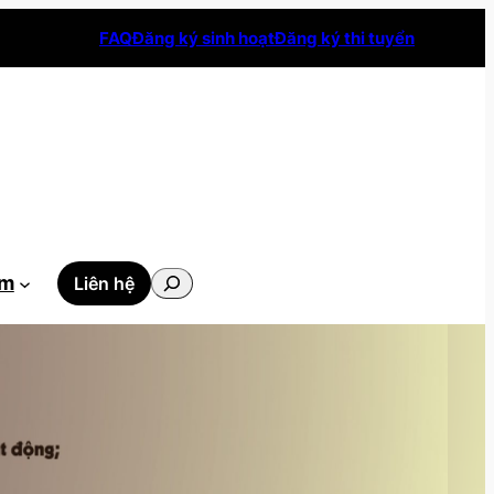
FAQ
Đăng ký sinh hoạt
Đăng ký thi tuyển
Tìm
ẫm
Liên hệ
kiếm