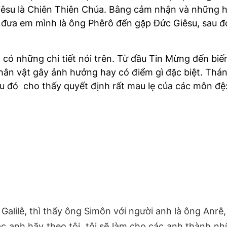
Giêsu là Chiên Thiên Chúa. Bằng cảm nhận và những 
 đưa em mình là ông Phêrô đến gặp Đức Giêsu, sau đó
có những chi tiết nói trên. Từ đầu Tin Mừng đến biế
ân vật gây ảnh hưởng hay có điểm gì đặc biệt. Thán
u đó cho thấy quyết định rất mau lẹ của các môn đệ
Galilê, thì thấy ông Simôn với người anh là ông Anrê
 anh hãy theo tôi, tôi sẽ làm cho các anh thành nhữn