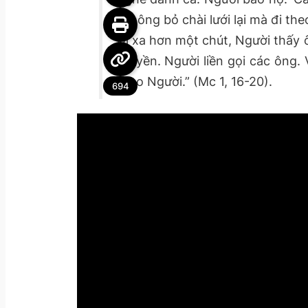
hai ông bỏ chài lưới lại mà đi th
Ði xa hơn một chút, Người thấy 
thuyền. Người liền gọi các ông.
theo Người.” (Mc 1, 16-20).
694