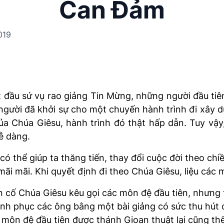
Can Đảm
019
đầu sứ vụ rao giảng Tin Mừng, những người đầu tiên
gười đã khởi sự cho một chuyến hành trình đi xây dựn
 của Chúa Giêsu, hành trình đó thật hấp dẫn. Tuy v
ễ dàng.
ó thể giúp ta thăng tiến, thay đổi cuộc đời theo c
 mãi mãi. Khi quyết định đi theo Chúa Giêsu, liệu cá
n cố Chúa Giêsu kêu gọi các môn đệ đầu tiên, nhưng t
nh phục các ông bằng một bài giảng có sức thu hút 
các môn đệ đầu tiên được thánh Gioan thuật lại cũng t