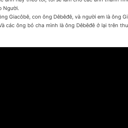
eo Người.
ông Giacôbê, con ông Dêbêđê, và người em là ông Gi
 Và các ông bỏ cha mình là ông Dêbêđê ở lại trên t