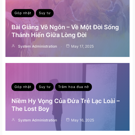
Góp nhặt
Suy tư
Bài Giảng Vô Ngôn – Về Một Đời Sống
Thánh Hiến Giữa Lòng Đời
System Administration
May 17, 2025
Góp nhặt
Suy tư
Trăm hoa đua nở
Niềm Hy Vọng Của Đứa Trẻ Lạc Loài –
The Lost Boy
System Administration
May 16, 2025