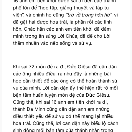
16 anh em tiên khởi được sai đi đến các thành
phố lớn để “học tập, giảng thuyết và lập tu
viện”, và chính họ cũng
“trở về trong hớn hở”
, vì
đã gặt hái được hoa trái, là phần rỗi các linh
hồn. Chắc hẳn các anh em tiên khởi đã đắm
mình trong ân sủng Lời Chúa, đã để cho Lời
thấm nhuần vào nếp sống và sứ vụ.
Khi sai 72 môn đệ ra đi, Đức Giêsu đã căn dặn
các ông nhiều điều, ra như đây là những bài
học cần thiết để các ông có thể hoàn thành sứ
vụ của mình. Lời căn dặn ấy thể hiện rất rõ mối
bận tâm huấn luyện môn đệ của Đức Giêsu.
Cũng thế, khi sai 16 anh em tiên khởi ra đi,
thánh Đa Minh cũng căn dặn anh em những
điều thiết yếu để sứ vụ có thể mang lại nhiều
hoa trái. Cũng thế, lời căn dặn này biểu lộ cách
sinh động mối bận tâm của thánh nhân trong