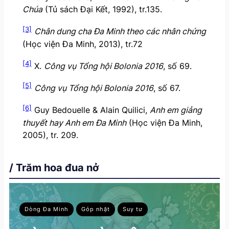
Chúa
(Tủ sách Đại Kết, 1992), tr.135.
[3]
Chân dung cha Đa Minh theo các nhân chứng
(Học viện Đa Minh, 2013), tr.72
[4]
X.
Công vụ Tổng hội Bolonia 2016
, số 69.
[5]
Công vụ Tổng hội Bolonia 2016
, số 67.
[6]
Guy Bedouelle & Alain Quilici,
Anh em giảng
thuyết hay Anh em Đa Minh
(Học viện Đa Minh,
2005), tr. 209.
/ Trăm hoa đua nở
Dòng Đa Minh
Góp nhặt
Suy tư