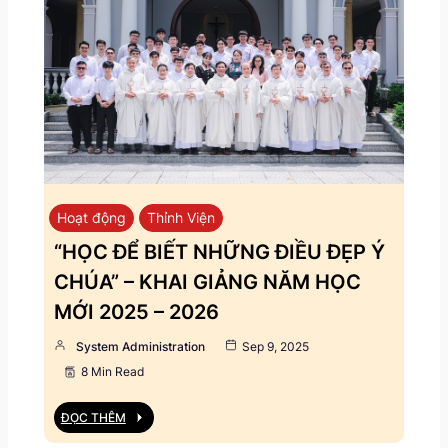
Hoạt động
Thỉnh Viện
“HỌC ĐỂ BIẾT NHỮNG ĐIỀU ĐẸP Ý
CHÚA” – KHAI GIẢNG NĂM HỌC
MỚI 2025 – 2026
System Administration
Sep 9, 2025
8 Min Read
ĐỌC THÊM