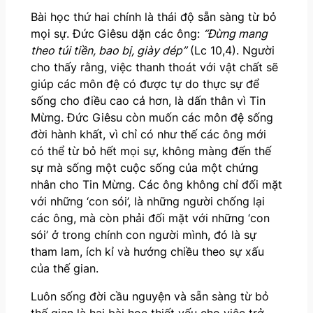
Bài học thứ hai chính là thái độ sẵn sàng từ bỏ
mọi sự. Đức Giêsu dặn các ông:
“Đừng mang
theo túi tiền, bao bị, giày dép”
(Lc 10,4). Người
cho thấy rằng, việc thanh thoát với vật chất sẽ
giúp các môn đệ có được tự do thực sự để
sống cho điều cao cả hơn, là dấn thân vì Tin
Mừng. Đức Giêsu còn muốn các môn đệ sống
đời hành khất, vì chỉ có như thế các ông mới
có thể từ bỏ hết mọi sự, không màng đến thế
sự mà sống một cuộc sống của một chứng
nhân cho Tin Mừng. Các ông không chỉ đối mặt
với những ‘con sói’, là những người chống lại
các ông, mà còn phải đối mặt với những ‘con
sói’ ở trong chính con người mình, đó là sự
tham lam, ích kỉ và hướng chiều theo sự xấu
của thế gian.
Luôn sống đời cầu nguyện và sẵn sàng từ bỏ