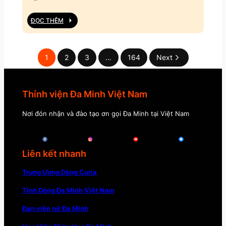
ĐỌC THÊM
1
2
3
…
164
Next
Thỉnh viện Đa Minh Việt Nam
Nơi đón nhận và đào tạo ơn gọi Đa Minh tại Việt Nam
Liên kết nhanh
Trung Ương Dòng Curia
Tỉnh Dòng Đa Minh Việt Nam
Đan viện nữ Đa Minh