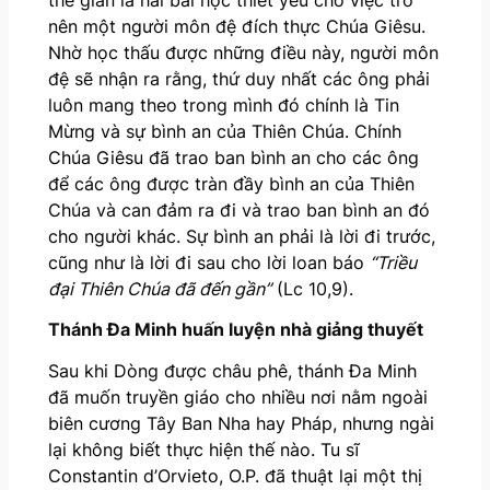
thế gian là hai bài học thiết yếu cho việc trở
nên một người môn đệ đích thực Chúa Giêsu.
Nhờ học thấu được những điều này, người môn
đệ sẽ nhận ra rằng, thứ duy nhất các ông phải
luôn mang theo trong mình đó chính là Tin
Mừng và sự bình an của Thiên Chúa. Chính
Chúa Giêsu đã trao ban bình an cho các ông
để các ông được tràn đầy bình an của Thiên
Chúa và can đảm ra đi và trao ban bình an đó
cho người khác. Sự bình an phải là lời đi trước,
cũng như là lời đi sau cho lời loan báo
“Triều
đại Thiên Chúa đã đến gần”
(Lc 10,9).
Thánh Đa Minh huấn luyện nhà giảng thuyết
Sau khi Dòng được châu phê, thánh Đa Minh
đã muốn truyền giáo cho nhiều nơi nằm ngoài
biên cương Tây Ban Nha hay Pháp, nhưng ngài
lại không biết thực hiện thế nào. Tu sĩ
Constantin d’Orvieto, O.P. đã thuật lại một thị