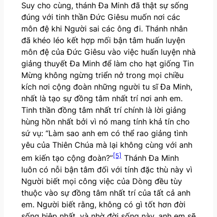
Suy cho cùng, thánh Đa Minh đã thật sự sống
đúng với tinh thần Đức Giêsu muốn nơi các
môn đệ khi Người sai các ông đi. Thánh nhân
đã khéo léo kết hợp mối bận tâm huấn luyện
môn đệ của Đức Giêsu vào việc huấn luyện nhà
giảng thuyết Đa Minh để làm cho hạt giống Tin
Mừng không ngừng triển nở trong mọi chiều
kích nơi cộng đoàn những người tu sĩ Đa Minh,
nhất là tạo sự đồng tâm nhất trí nơi anh em.
Tinh thần đồng tâm nhất trí chính là lời giảng
hùng hồn nhất bởi vì nó mang tính khả tín cho
sứ vụ: “Làm sao anh em có thể rao giảng tình
yêu của Thiên Chúa mà lại không cùng với anh
[5]
em kiến tạo cộng đoàn?”
Thánh Đa Minh
luôn có nỗi bận tâm đối với tính đặc thù này vì
Người biết mọi công việc của Dòng đều tùy
thuộc vào sự đồng tâm nhất trí của tất cả anh
em. Người biết rằng, không có gì tốt hơn đời
sống hiệp nhất, và nhờ đời sống này, anh em sẽ