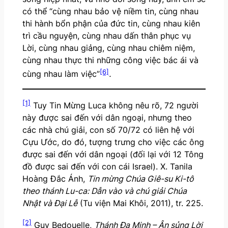
có thể “cùng nhau bảo vệ niềm tin, cùng nhau
thi hành bổn phận của đức tin, cùng nhau kiên
trì cầu nguyện, cùng nhau dấn thân phục vụ
Lời, cùng nhau giảng, cùng nhau chiêm niệm,
cùng nhau thực thi những công việc bác ái và
[6]
cùng nhau làm việc”
.
[1]
Tuy Tin Mừng Luca không nêu rõ, 72 người
này được sai đến với dân ngoại, nhưng theo
các nhà chú giải, con số 70/72 có liên hệ với
Cựu Ước, do đó, tượng trưng cho việc các ông
được sai đến với dân ngoại (đối lại với 12 Tông
đồ được sai đến với con cái Israel). X. Tanila
Hoàng Đắc Ánh,
Tin mừng Chúa Giê-su Ki-tô
theo thánh Lu-ca: Dẫn vào và chú giải Chúa
Nhật và Đại Lễ
(Tu viện Mai Khôi, 2011), tr. 225.
[2]
Guy Bedouelle,
Thánh Đa Minh – Ân sủng Lời