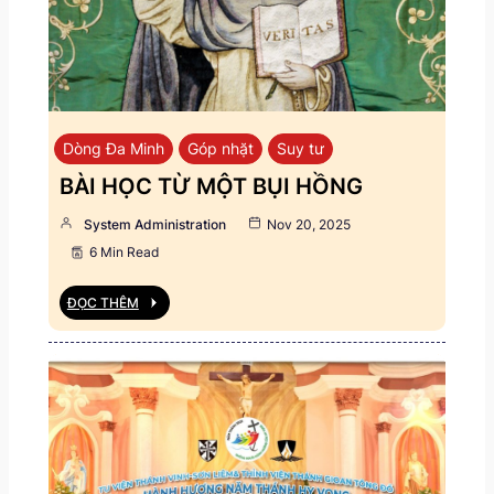
Dòng Đa Minh
Góp nhặt
Suy tư
BÀI HỌC TỪ MỘT BỤI HỒNG
System Administration
Nov 20, 2025
6 Min Read
ĐỌC THÊM