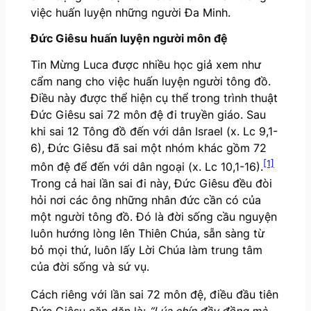
việc huấn luyện những người Đa Minh.
Đức Giêsu huấn luyện người môn đệ
Tin Mừng Luca được nhiều học giả xem như
cẩm nang cho việc huấn luyện người tông đồ.
Điều này được thể hiện cụ thể trong trình thuật
Đức Giêsu sai 72 môn đệ đi truyền giáo. Sau
khi sai 12 Tông đồ đến với dân Israel (x. Lc 9,1-
6), Đức Giêsu đã sai một nhóm khác gồm 72
[1]
môn đệ để đến với dân ngoại (x. Lc 10,1-16).
Trong cả hai lần sai đi này, Đức Giêsu đều đòi
hỏi nơi các ông những nhân đức cần có của
một người tông đồ. Đó là đời sống cầu nguyện
luôn hướng lòng lên Thiên Chúa, sẵn sàng từ
bỏ mọi thứ, luôn lấy Lời Chúa làm trung tâm
của đời sống và sứ vụ.
Cách riêng với lần sai 72 môn đệ, điều đầu tiên