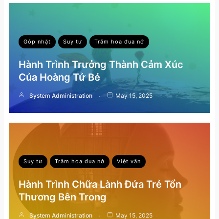
Góp nhặt
Suy tư
Trăm hoa đua nở
Hành Trình Trưởng Thành Cảm Xúc
Của Hoàng Tử Bé
System Administration
May 15, 2025
Suy tư
Trăm hoa đua nở
Việt văn
Hành Trình Chữa Lành Đứa Trẻ Tổn
Thương Bên Trong
System Administration
May 15, 2025