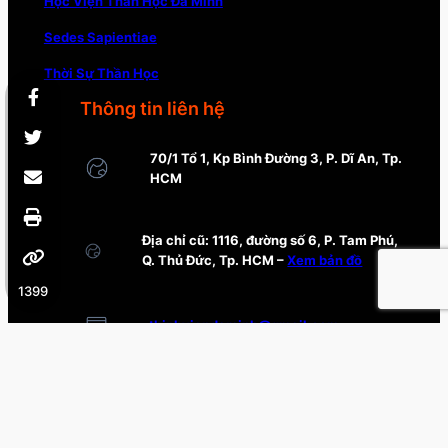
Học Viện Thần Học Đa Minh
Sedes Sapientiae
Thời Sự Thần Học
Thông tin liên hệ
70/1 Tổ 1, Kp Bình Đường 3, P. Dĩ An, Tp.
HCM
Địa chỉ cũ: 1116, đường số 6, P. Tam Phú,
Q. Thủ Đức, Tp. HCM –
Xem bản đồ
1399
thinhviendaminh@gmail.com
0985 188 795