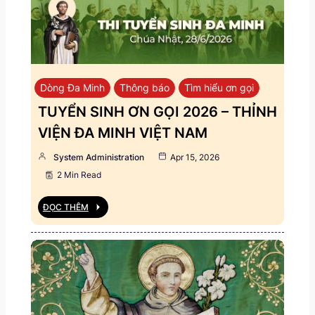
Dòng Đa Minh
Thông báo
Tìm hiểu ơn gọi
TUYỂN SINH ƠN GỌI 2026 – THỈNH
VIỆN ĐA MINH VIỆT NAM
System Administration
Apr 15, 2026
2 Min Read
ĐỌC THÊM