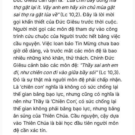
Đức Giêsu căn dặn là:
“Lúa chín đầy đồng mà
thợ gặt lại ít. Vậy anh em hãy xin chủ mùa gặt
sai thợ ra gặt lúa về”
(Lc 10,2). Đây là lời mời
gọi khẩn thiết của Đức Giêsu trước thời cuộc.
Người mời gọi các môn đệ tham dự vào công
trình cứu chuộc của Người trước hết bằng việc
cầu nguyện. Việc loan báo Tin Mừng chưa bao
giờ dễ dàng, và trước mắt các môn đệ là bao
nhiêu những khó khăn, thử thách. Chính Đức
Giêsu cảnh báo các môn đệ:
“Thầy sai anh em
đi, như chiên con đi vào giữa bầy sói”
(Lc 10,3).
Đó là sự thật mà người môn đệ phải chấp nhận.
Là ‘chiên con’ nghĩa là không có sức chống lại
thế gian bằng bạo lực, nhưng cũng có nghĩa là
nên như Thầy là ‘Chiên Con’, có sức chống lại
thế gian không phải bằng bạo lực, nhưng bằng
ân sủng của Thiên Chúa. Cầu nguyện, cậy dựa
vào Thiên Chúa là bài học đầu tiên người môn
đệ cần xác tín.