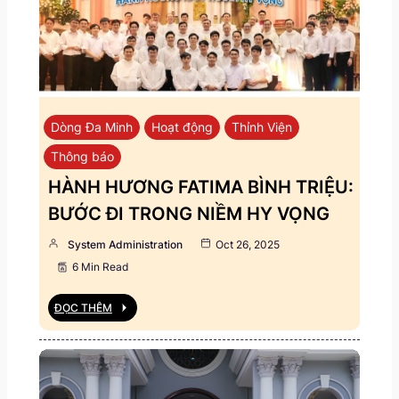
Dòng Đa Minh
Hoạt động
Thỉnh Viện
Thông báo
HÀNH HƯƠNG FATIMA BÌNH TRIỆU:
BƯỚC ĐI TRONG NIỀM HY VỌNG
System Administration
Oct 26, 2025
6 Min Read
ĐỌC THÊM