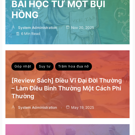
BÀI HỌC TỪ MỘT BỤI
HỒNG
System Administration
Nov 20, 2025
6 Min Read
Góp nhặt
Suy tư
Trăm hoa đua nở
[Review Sách] Điều Vĩ Đại Đời Thường
– Làm Điều Bình Thường Một Cách Phi
Thường
System Administration
May 19, 2025