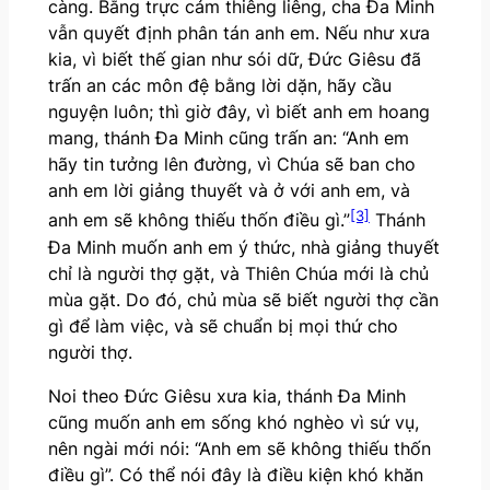
càng. Bằng trực cảm thiêng liêng, cha Đa Minh
vẫn quyết định phân tán anh em. Nếu như xưa
kia, vì biết thế gian như sói dữ, Đức Giêsu đã
trấn an các môn đệ bằng lời dặn, hãy cầu
nguyện luôn; thì giờ đây, vì biết anh em hoang
mang, thánh Đa Minh cũng trấn an: “Anh em
hãy tin tưởng lên đường, vì Chúa sẽ ban cho
anh em lời giảng thuyết và ở với anh em, và
[3]
anh em sẽ không thiếu thốn điều gì.”
Thánh
Đa Minh muốn anh em ý thức, nhà giảng thuyết
chỉ là người thợ gặt, và Thiên Chúa mới là chủ
mùa gặt. Do đó, chủ mùa sẽ biết người thợ cần
gì để làm việc, và sẽ chuẩn bị mọi thứ cho
người thợ.
Noi theo Đức Giêsu xưa kia, thánh Đa Minh
cũng muốn anh em sống khó nghèo vì sứ vụ,
nên ngài mới nói: “Anh em sẽ không thiếu thốn
điều gì”. Có thể nói đây là điều kiện khó khăn